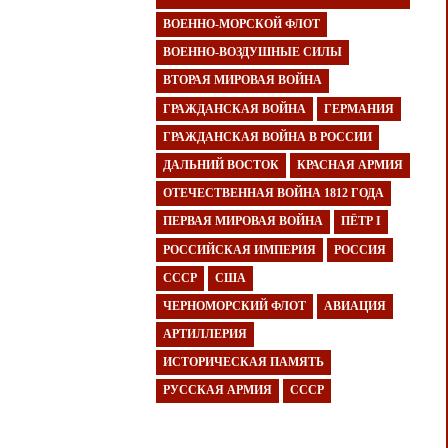
ВОЕННО-МОРСКОЙ ФЛОТ
ВОЕННО-ВОЗДУШНЫЕ СИЛЫ
ВТОРАЯ МИРОВАЯ ВОЙНА
ГРАЖДАНСКАЯ ВОЙНА
ГЕРМАНИЯ
ГРАЖДАНСКАЯ ВОЙНА В РОССИИ
ДАЛЬНИЙ ВОСТОК
КРАСНАЯ АРМИЯ
ОТЕЧЕСТВЕННАЯ ВОЙНА 1812 ГОДА
ПЕРВАЯ МИРОВАЯ ВОЙНА
ПЁТР I
РОССИЙСКАЯ ИМПЕРИЯ
РОССИЯ
СССР
США
ЧЕРНОМОРСКИЙ ФЛОТ
АВИАЦИЯ
АРТИЛЛЕРИЯ
ИСТОРИЧЕСКАЯ ПАМЯТЬ
РУССКАЯ АРМИЯ
СССР