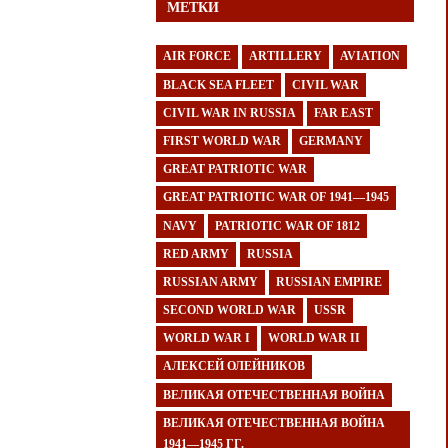
МЕТКИ
AIR FORCE
ARTILLERY
AVIATION
BLACK SEA FLEET
CIVIL WAR
CIVIL WAR IN RUSSIA
FAR EAST
FIRST WORLD WAR
GERMANY
GREAT PATRIOTIC WAR
GREAT PATRIOTIC WAR OF 1941—1945
NAVY
PATRIOTIC WAR OF 1812
RED ARMY
RUSSIA
RUSSIAN ARMY
RUSSIAN EMPIRE
SECOND WORLD WAR
USSR
WORLD WAR I
WORLD WAR II
АЛЕКСЕЙ ОЛЕЙНИКОВ
ВЕЛИКАЯ ОТЕЧЕСТВЕННАЯ ВОЙНА
ВЕЛИКАЯ ОТЕЧЕСТВЕННАЯ ВОЙНА
1941—1945 ГГ.