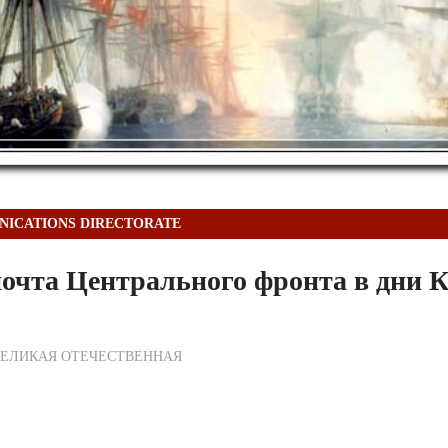
ICATIONS DIRECTORATE
очта Центрального фронта в дни 
ежурный по Редакции
ВЕЛИКАЯ ОТЕЧЕСТВЕННАЯ