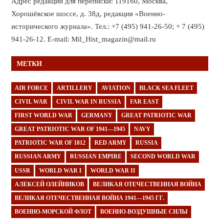
Адрес редакции для переписки: 119160, Москва,
Хорошёвское шоссе, д. 38д, редакция «Военно-
исторического журнала». Тел.: +7 (495) 941-26-50; + 7 (495)
941-26-12. E-mail: Mil_Hist_magazin@mail.ru
МЕТКИ
AIR FORCE
ARTILLERY
AVIATION
BLACK SEA FLEET
CIVIL WAR
CIVIL WAR IN RUSSIA
FAR EAST
FIRST WORLD WAR
GERMANY
GREAT PATRIOTIC WAR
GREAT PATRIOTIC WAR OF 1941—1945
NAVY
PATRIOTIC WAR OF 1812
RED ARMY
RUSSIA
RUSSIAN ARMY
RUSSIAN EMPIRE
SECOND WORLD WAR
USSR
WORLD WAR I
WORLD WAR II
АЛЕКСЕЙ ОЛЕЙНИКОВ
ВЕЛИКАЯ ОТЕЧЕСТВЕННАЯ ВОЙНА
ВЕЛИКАЯ ОТЕЧЕСТВЕННАЯ ВОЙНА 1941—1945 ГГ.
ВОЕННО-МОРСКОЙ ФЛОТ
ВОЕННО-ВОЗДУШНЫЕ СИЛЫ