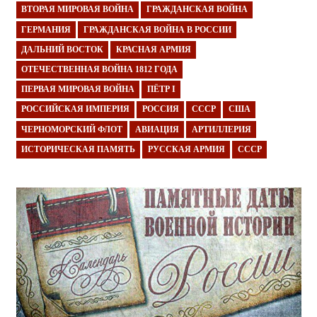
ВТОРАЯ МИРОВАЯ ВОЙНА
ГРАЖДАНСКАЯ ВОЙНА
ГЕРМАНИЯ
ГРАЖДАНСКАЯ ВОЙНА В РОССИИ
ДАЛЬНИЙ ВОСТОК
КРАСНАЯ АРМИЯ
ОТЕЧЕСТВЕННАЯ ВОЙНА 1812 ГОДА
ПЕРВАЯ МИРОВАЯ ВОЙНА
ПЁТР I
РОССИЙСКАЯ ИМПЕРИЯ
РОССИЯ
СССР
США
ЧЕРНОМОРСКИЙ ФЛОТ
АВИАЦИЯ
АРТИЛЛЕРИЯ
ИСТОРИЧЕСКАЯ ПАМЯТЬ
РУССКАЯ АРМИЯ
СССР