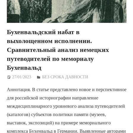
Бухенвальдский набат в
выхолощенном исполнении.
Сравнительный анализ немецких
путеводителей по мемориалу
Бухенвальд
27/01/2023
Дежурный по Редакции
БЕЗ СРОКА ДАВНОСТИ
Аннотация. В статье представлено новое и перспективное
для российской историографии направление
междисциплинарного уровневого анализа путеводителей
(каталогов) субъектов политики памяти (музеев,
выставок, экспозиций) на примере мемориального
комплекса Бухенвальд в Германии. Выявленные авторами