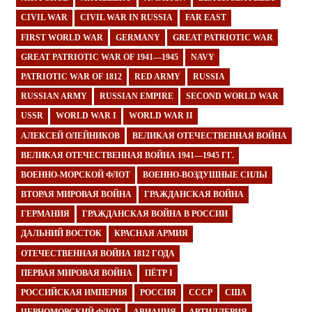
CIVIL WAR
CIVIL WAR IN RUSSIA
FAR EAST
FIRST WORLD WAR
GERMANY
GREAT PATRIOTIC WAR
GREAT PATRIOTIC WAR OF 1941—1945
NAVY
PATRIOTIC WAR OF 1812
RED ARMY
RUSSIA
RUSSIAN ARMY
RUSSIAN EMPIRE
SECOND WORLD WAR
USSR
WORLD WAR I
WORLD WAR II
АЛЕКСЕЙ ОЛЕЙНИКОВ
ВЕЛИКАЯ ОТЕЧЕСТВЕННАЯ ВОЙНА
ВЕЛИКАЯ ОТЕЧЕСТВЕННАЯ ВОЙНА 1941—1945 ГГ.
ВОЕННО-МОРСКОЙ ФЛОТ
ВОЕННО-ВОЗДУШНЫЕ СИЛЫ
ВТОРАЯ МИРОВАЯ ВОЙНА
ГРАЖДАНСКАЯ ВОЙНА
ГЕРМАНИЯ
ГРАЖДАНСКАЯ ВОЙНА В РОССИИ
ДАЛЬНИЙ ВОСТОК
КРАСНАЯ АРМИЯ
ОТЕЧЕСТВЕННАЯ ВОЙНА 1812 ГОДА
ПЕРВАЯ МИРОВАЯ ВОЙНА
ПЁТР I
РОССИЙСКАЯ ИМПЕРИЯ
РОССИЯ
СССР
США