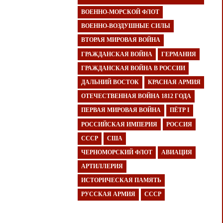
ВОЕННО-МОРСКОЙ ФЛОТ
ВОЕННО-ВОЗДУШНЫЕ СИЛЫ
ВТОРАЯ МИРОВАЯ ВОЙНА
ГРАЖДАНСКАЯ ВОЙНА
ГЕРМАНИЯ
ГРАЖДАНСКАЯ ВОЙНА В РОССИИ
ДАЛЬНИЙ ВОСТОК
КРАСНАЯ АРМИЯ
ОТЕЧЕСТВЕННАЯ ВОЙНА 1812 ГОДА
ПЕРВАЯ МИРОВАЯ ВОЙНА
ПЁТР I
РОССИЙСКАЯ ИМПЕРИЯ
РОССИЯ
СССР
США
ЧЕРНОМОРСКИЙ ФЛОТ
АВИАЦИЯ
АРТИЛЛЕРИЯ
ИСТОРИЧЕСКАЯ ПАМЯТЬ
РУССКАЯ АРМИЯ
СССР