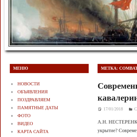
МЕНЮ
МЕТКА:
COMBAT
Современ
НОВОСТИ
ОБЪЯВЛЕНИЯ
кавалери
ПОЗДРАВЛЯЕМ
ПАМЯТНЫЕ ДАТЫ
17/01/2018
Д
С
ФОТО
А.Н. НЕСТЕРЕНКО 
ВИДЕО
укрытие? Совреме
КАРТА САЙТА