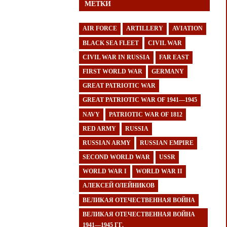
МЕТКИ
AIR FORCE
ARTILLERY
AVIATION
BLACK SEA FLEET
CIVIL WAR
CIVIL WAR IN RUSSIA
FAR EAST
FIRST WORLD WAR
GERMANY
GREAT PATRIOTIC WAR
GREAT PATRIOTIC WAR OF 1941—1945
NAVY
PATRIOTIC WAR OF 1812
RED ARMY
RUSSIA
RUSSIAN ARMY
RUSSIAN EMPIRE
SECOND WORLD WAR
USSR
WORLD WAR I
WORLD WAR II
АЛЕКСЕЙ ОЛЕЙНИКОВ
ВЕЛИКАЯ ОТЕЧЕСТВЕННАЯ ВОЙНА
ВЕЛИКАЯ ОТЕЧЕСТВЕННАЯ ВОЙНА
1941—1945 ГГ.