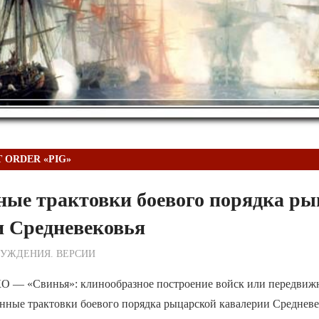
 ORDER «PIG»
ные трактовки боевого порядка ры
и Средневековья
ежурный по Редакции
УЖДЕНИЯ. ВЕРСИИ
— «Свинья»: клинообразное построение войск или передвижн
нные трактовки боевого порядка рыцарской кавалерии Средневе