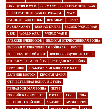
FIRST WORLD WAR
GERMANY
GREAT PATRIOTIC WAR
GREAT PATRIOTIC WAR OF 1941—1945
NAVY
PATRIOTIC WAR OF 1812
RED ARMY
RUSSIA
RUSSIAN ARMY
RUSSIAN EMPIRE
SECOND WORLD WAR
USSR
WORLD WAR I
WORLD WAR II
АЛЕКСЕЙ ОЛЕЙНИКОВ
ВЕЛИКАЯ ОТЕЧЕСТВЕННАЯ ВОЙНА
ВЕЛИКАЯ ОТЕЧЕСТВЕННАЯ ВОЙНА 1941—1945 ГГ.
ВОЕННО-МОРСКОЙ ФЛОТ
ВОЕННО-ВОЗДУШНЫЕ СИЛЫ
ВТОРАЯ МИРОВАЯ ВОЙНА
ГРАЖДАНСКАЯ ВОЙНА
ГЕРМАНИЯ
ГРАЖДАНСКАЯ ВОЙНА В РОССИИ
ДАЛЬНИЙ ВОСТОК
КРАСНАЯ АРМИЯ
ОТЕЧЕСТВЕННАЯ ВОЙНА 1812 ГОДА
ПЕРВАЯ МИРОВАЯ ВОЙНА
ПЁТР I
РОССИЙСКАЯ ИМПЕРИЯ
РОССИЯ
СССР
США
ЧЕРНОМОРСКИЙ ФЛОТ
АВИАЦИЯ
АРТИЛЛЕРИЯ