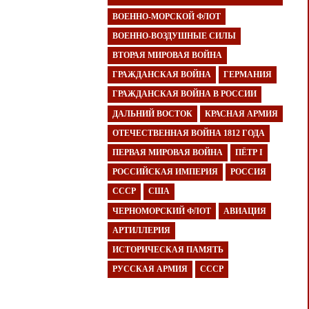
ВОЕННО-МОРСКОЙ ФЛОТ
ВОЕННО-ВОЗДУШНЫЕ СИЛЫ
ВТОРАЯ МИРОВАЯ ВОЙНА
ГРАЖДАНСКАЯ ВОЙНА
ГЕРМАНИЯ
ГРАЖДАНСКАЯ ВОЙНА В РОССИИ
ДАЛЬНИЙ ВОСТОК
КРАСНАЯ АРМИЯ
ОТЕЧЕСТВЕННАЯ ВОЙНА 1812 ГОДА
ПЕРВАЯ МИРОВАЯ ВОЙНА
ПЁТР I
РОССИЙСКАЯ ИМПЕРИЯ
РОССИЯ
СССР
США
ЧЕРНОМОРСКИЙ ФЛОТ
АВИАЦИЯ
АРТИЛЛЕРИЯ
ИСТОРИЧЕСКАЯ ПАМЯТЬ
РУССКАЯ АРМИЯ
СССР