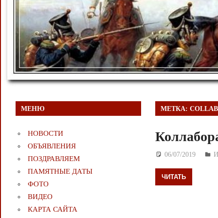
МЕНЮ
МЕТКА:
COLLAB
Коллабор
НОВОСТИ
ОБЪЯВЛЕНИЯ
06/07/2019
Д
И
ПОЗДРАВЛЯЕМ
ПАМЯТНЫЕ ДАТЫ
ЧИТАТЬ
ФОТО
ВИДЕО
КАРТА САЙТА