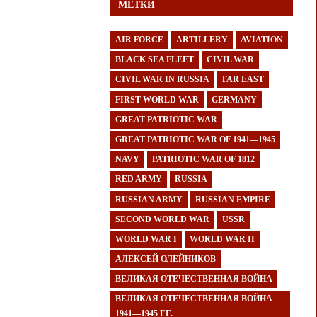
МЕТКИ
AIR FORCE
ARTILLERY
AVIATION
BLACK SEA FLEET
CIVIL WAR
CIVIL WAR IN RUSSIA
FAR EAST
FIRST WORLD WAR
GERMANY
GREAT PATRIOTIC WAR
GREAT PATRIOTIC WAR OF 1941—1945
NAVY
PATRIOTIC WAR OF 1812
RED ARMY
RUSSIA
RUSSIAN ARMY
RUSSIAN EMPIRE
SECOND WORLD WAR
USSR
WORLD WAR I
WORLD WAR II
АЛЕКСЕЙ ОЛЕЙНИКОВ
ВЕЛИКАЯ ОТЕЧЕСТВЕННАЯ ВОЙНА
ВЕЛИКАЯ ОТЕЧЕСТВЕННАЯ ВОЙНА
1941—1945 ГГ.