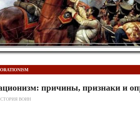
ORATIONISM
ационизм: причины, признаки и оп
ежурный по Редакции
СТОРИЯ ВОИН