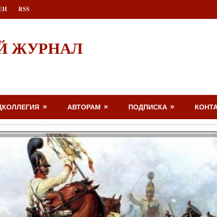
ЕН
RSS
Й ЖУРНАЛ
ДКОЛЛЕГИЯ
АВТОРАМ
ПОДПИСКА
КОНТ