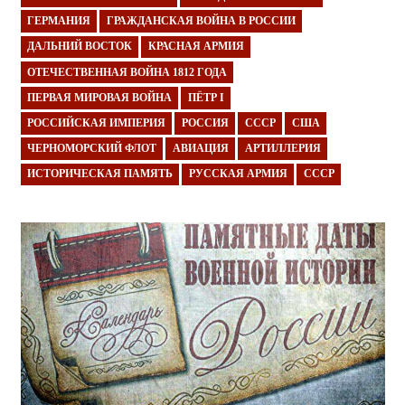
ГЕРМАНИЯ
ГРАЖДАНСКАЯ ВОЙНА В РОССИИ
ДАЛЬНИЙ ВОСТОК
КРАСНАЯ АРМИЯ
ОТЕЧЕСТВЕННАЯ ВОЙНА 1812 ГОДА
ПЕРВАЯ МИРОВАЯ ВОЙНА
ПЁТР I
РОССИЙСКАЯ ИМПЕРИЯ
РОССИЯ
СССР
США
ЧЕРНОМОРСКИЙ ФЛОТ
АВИАЦИЯ
АРТИЛЛЕРИЯ
ИСТОРИЧЕСКАЯ ПАМЯТЬ
РУССКАЯ АРМИЯ
СССР