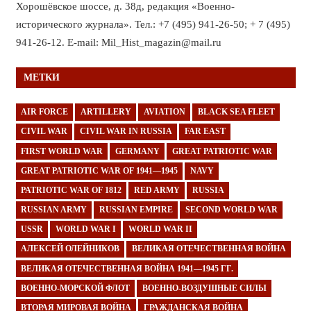
Хорошёвское шоссе, д. 38д, редакция «Военно-
исторического журнала». Тел.: +7 (495) 941-26-50; + 7 (495)
941-26-12. E-mail: Mil_Hist_magazin@mail.ru
МЕТКИ
AIR FORCE
ARTILLERY
AVIATION
BLACK SEA FLEET
CIVIL WAR
CIVIL WAR IN RUSSIA
FAR EAST
FIRST WORLD WAR
GERMANY
GREAT PATRIOTIC WAR
GREAT PATRIOTIC WAR OF 1941—1945
NAVY
PATRIOTIC WAR OF 1812
RED ARMY
RUSSIA
RUSSIAN ARMY
RUSSIAN EMPIRE
SECOND WORLD WAR
USSR
WORLD WAR I
WORLD WAR II
АЛЕКСЕЙ ОЛЕЙНИКОВ
ВЕЛИКАЯ ОТЕЧЕСТВЕННАЯ ВОЙНА
ВЕЛИКАЯ ОТЕЧЕСТВЕННАЯ ВОЙНА 1941—1945 ГГ.
ВОЕННО-МОРСКОЙ ФЛОТ
ВОЕННО-ВОЗДУШНЫЕ СИЛЫ
ВТОРАЯ МИРОВАЯ ВОЙНА
ГРАЖДАНСКАЯ ВОЙНА