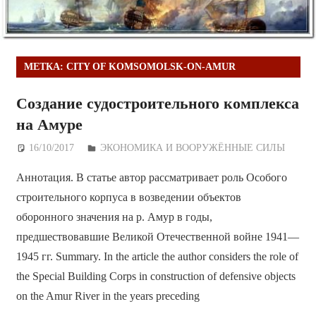
МЕТКА:
CITY OF KOMSOMOLSK-ON-AMUR
Создание судостроительного комплекса
на Амуре
16/10/2017
Дежурный по Редакции
ЭКОНОМИКА И ВООРУЖЁННЫЕ СИЛЫ
Аннотация. В статье автор рассматривает роль Особого
строительного корпуса в возведении объектов
оборонного значения на р. Амур в годы,
предшествовавшие Великой Отечественной войне 1941—
1945 гг. Summary. In the article the author considers the role of
the Special Building Corps in construction of defensive objects
on the Amur River in the years preceding