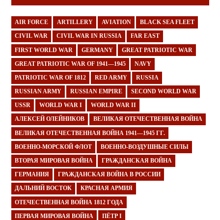
AIR FORCE
ARTILLERY
AVIATION
BLACK SEA FLEET
CIVIL WAR
CIVIL WAR IN RUSSIA
FAR EAST
FIRST WORLD WAR
GERMANY
GREAT PATRIOTIC WAR
GREAT PATRIOTIC WAR OF 1941—1945
NAVY
PATRIOTIC WAR OF 1812
RED ARMY
RUSSIA
RUSSIAN ARMY
RUSSIAN EMPIRE
SECOND WORLD WAR
USSR
WORLD WAR I
WORLD WAR II
АЛЕКСЕЙ ОЛЕЙНИКОВ
ВЕЛИКАЯ ОТЕЧЕСТВЕННАЯ ВОЙНА
ВЕЛИКАЯ ОТЕЧЕСТВЕННАЯ ВОЙНА 1941—1945 ГГ.
ВОЕННО-МОРСКОЙ ФЛОТ
ВОЕННО-ВОЗДУШНЫЕ СИЛЫ
ВТОРАЯ МИРОВАЯ ВОЙНА
ГРАЖДАНСКАЯ ВОЙНА
ГЕРМАНИЯ
ГРАЖДАНСКАЯ ВОЙНА В РОССИИ
ДАЛЬНИЙ ВОСТОК
КРАСНАЯ АРМИЯ
ОТЕЧЕСТВЕННАЯ ВОЙНА 1812 ГОДА
ПЕРВАЯ МИРОВАЯ ВОЙНА
ПЁТР I