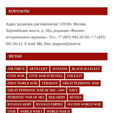
КОНТАКТЫ
Адрес редакции для переписки: 119160, Москва,
Хорошёвское шоссе, д. 38д, редакция «Военно-
исторического журнала». Тел.: +7 (495) 941-26-50; + 7 (495)
941-26-12. E-mail: Mil_Hist_magazin@mail.ru
МЕТКИ
AIR FORCE
ARTILLERY
AVIATION
BLACK SEA FLEET
CIVIL WAR
CIVIL WAR IN RUSSIA
FAR EAST
FIRST WORLD WAR
GERMANY
GREAT PATRIOTIC WAR
GREAT PATRIOTIC WAR OF 1941—1945
NAVY
PATRIOTIC WAR OF 1812
RED ARMY
RUSSIA
RUSSIAN ARMY
RUSSIAN EMPIRE
SECOND WORLD WAR
USSR
WORLD WAR I
WORLD WAR II