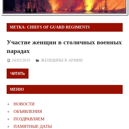
МЕТКА:
CHIEFS OF GUARD REGIMENTS
Участие женщин в столичных военных
парадах
24/03/2019
Дежурный по Редакции
ЖЕНЩИНЫ В АРМИИ
ЧИТАТЬ
МЕНЮ
НОВОСТИ
ОБЪЯВЛЕНИЯ
ПОЗДРАВЛЯЕМ
ПАМЯТНЫЕ ДАТЫ