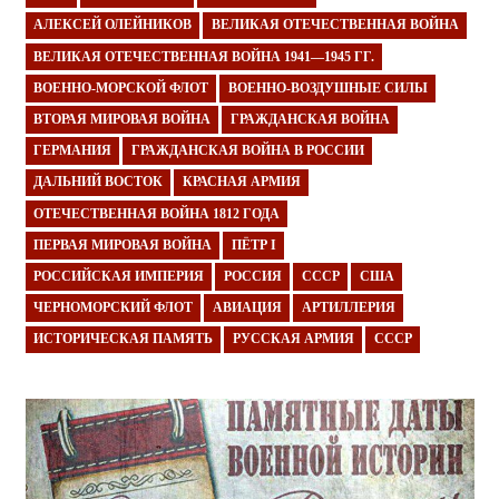
АЛЕКСЕЙ ОЛЕЙНИКОВ
ВЕЛИКАЯ ОТЕЧЕСТВЕННАЯ ВОЙНА
ВЕЛИКАЯ ОТЕЧЕСТВЕННАЯ ВОЙНА 1941—1945 ГГ.
ВОЕННО-МОРСКОЙ ФЛОТ
ВОЕННО-ВОЗДУШНЫЕ СИЛЫ
ВТОРАЯ МИРОВАЯ ВОЙНА
ГРАЖДАНСКАЯ ВОЙНА
ГЕРМАНИЯ
ГРАЖДАНСКАЯ ВОЙНА В РОССИИ
ДАЛЬНИЙ ВОСТОК
КРАСНАЯ АРМИЯ
ОТЕЧЕСТВЕННАЯ ВОЙНА 1812 ГОДА
ПЕРВАЯ МИРОВАЯ ВОЙНА
ПЁТР I
РОССИЙСКАЯ ИМПЕРИЯ
РОССИЯ
СССР
США
ЧЕРНОМОРСКИЙ ФЛОТ
АВИАЦИЯ
АРТИЛЛЕРИЯ
ИСТОРИЧЕСКАЯ ПАМЯТЬ
РУССКАЯ АРМИЯ
СССР