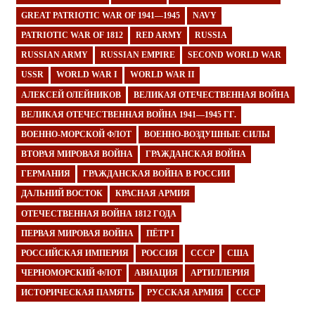
GREAT PATRIOTIC WAR OF 1941—1945
NAVY
PATRIOTIC WAR OF 1812
RED ARMY
RUSSIA
RUSSIAN ARMY
RUSSIAN EMPIRE
SECOND WORLD WAR
USSR
WORLD WAR I
WORLD WAR II
АЛЕКСЕЙ ОЛЕЙНИКОВ
ВЕЛИКАЯ ОТЕЧЕСТВЕННАЯ ВОЙНА
ВЕЛИКАЯ ОТЕЧЕСТВЕННАЯ ВОЙНА 1941—1945 ГГ.
ВОЕННО-МОРСКОЙ ФЛОТ
ВОЕННО-ВОЗДУШНЫЕ СИЛЫ
ВТОРАЯ МИРОВАЯ ВОЙНА
ГРАЖДАНСКАЯ ВОЙНА
ГЕРМАНИЯ
ГРАЖДАНСКАЯ ВОЙНА В РОССИИ
ДАЛЬНИЙ ВОСТОК
КРАСНАЯ АРМИЯ
ОТЕЧЕСТВЕННАЯ ВОЙНА 1812 ГОДА
ПЕРВАЯ МИРОВАЯ ВОЙНА
ПЁТР I
РОССИЙСКАЯ ИМПЕРИЯ
РОССИЯ
СССР
США
ЧЕРНОМОРСКИЙ ФЛОТ
АВИАЦИЯ
АРТИЛЛЕРИЯ
ИСТОРИЧЕСКАЯ ПАМЯТЬ
РУССКАЯ АРМИЯ
СССР