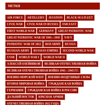
МЕТКИ
AIR FORCE
ARTILLERY
AVIATION
BLACK SEA FLEET
CIVIL WAR
CIVIL WAR IN RUSSIA
FAR EAST
FIRST WORLD WAR
GERMANY
GREAT PATRIOTIC WAR
GREAT PATRIOTIC WAR OF 1941—1945
NAVY
PATRIOTIC WAR OF 1812
RED ARMY
RUSSIA
RUSSIAN ARMY
RUSSIAN EMPIRE
SECOND WORLD WAR
USSR
WORLD WAR I
WORLD WAR II
АЛЕКСЕЙ ОЛЕЙНИКОВ
ВЕЛИКАЯ ОТЕЧЕСТВЕННАЯ ВОЙНА
ВЕЛИКАЯ ОТЕЧЕСТВЕННАЯ ВОЙНА 1941—1945 ГГ.
ВОЕННО-МОРСКОЙ ФЛОТ
ВОЕННО-ВОЗДУШНЫЕ СИЛЫ
ВТОРАЯ МИРОВАЯ ВОЙНА
ГРАЖДАНСКАЯ ВОЙНА
ГЕРМАНИЯ
ГРАЖДАНСКАЯ ВОЙНА В РОССИИ
ДАЛЬНИЙ ВОСТОК
КРАСНАЯ АРМИЯ
ОТЕЧЕСТВЕННАЯ ВОЙНА 1812 ГОДА