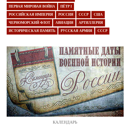
ПЕРВАЯ МИРОВАЯ ВОЙНА
ПЁТР I
РОССИЙСКАЯ ИМПЕРИЯ
РОССИЯ
СССР
США
ЧЕРНОМОРСКИЙ ФЛОТ
АВИАЦИЯ
АРТИЛЛЕРИЯ
ИСТОРИЧЕСКАЯ ПАМЯТЬ
РУССКАЯ АРМИЯ
СССР
КАЛЕНДАРЬ