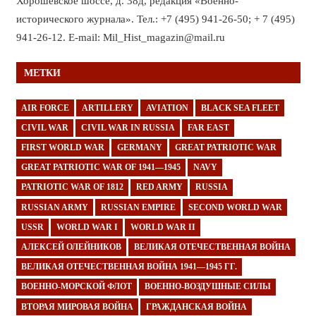
Хорошёвское шоссе, д. 38д, редакция «Военно-
исторического журнала». Тел.: +7 (495) 941-26-50; + 7 (495)
941-26-12. E-mail: Mil_Hist_magazin@mail.ru
МЕТКИ
AIR FORCE
ARTILLERY
AVIATION
BLACK SEA FLEET
CIVIL WAR
CIVIL WAR IN RUSSIA
FAR EAST
FIRST WORLD WAR
GERMANY
GREAT PATRIOTIC WAR
GREAT PATRIOTIC WAR OF 1941—1945
NAVY
PATRIOTIC WAR OF 1812
RED ARMY
RUSSIA
RUSSIAN ARMY
RUSSIAN EMPIRE
SECOND WORLD WAR
USSR
WORLD WAR I
WORLD WAR II
АЛЕКСЕЙ ОЛЕЙНИКОВ
ВЕЛИКАЯ ОТЕЧЕСТВЕННАЯ ВОЙНА
ВЕЛИКАЯ ОТЕЧЕСТВЕННАЯ ВОЙНА 1941—1945 ГГ.
ВОЕННО-МОРСКОЙ ФЛОТ
ВОЕННО-ВОЗДУШНЫЕ СИЛЫ
ВТОРАЯ МИРОВАЯ ВОЙНА
ГРАЖДАНСКАЯ ВОЙНА