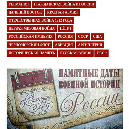
ГЕРМАНИЯ
ГРАЖДАНСКАЯ ВОЙНА В РОССИИ
ДАЛЬНИЙ ВОСТОК
КРАСНАЯ АРМИЯ
ОТЕЧЕСТВЕННАЯ ВОЙНА 1812 ГОДА
ПЕРВАЯ МИРОВАЯ ВОЙНА
ПЁТР I
РОССИЙСКАЯ ИМПЕРИЯ
РОССИЯ
СССР
США
ЧЕРНОМОРСКИЙ ФЛОТ
АВИАЦИЯ
АРТИЛЛЕРИЯ
ИСТОРИЧЕСКАЯ ПАМЯТЬ
РУССКАЯ АРМИЯ
СССР