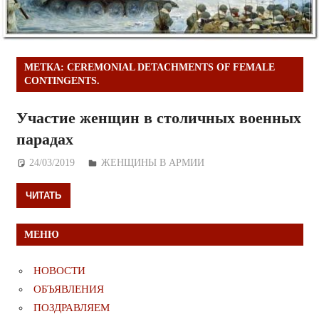
МЕТКА:
CEREMONIAL DETACHMENTS OF FEMALE
CONTINGENTS.
Участие женщин в столичных военных
парадах
24/03/2019
Дежурный по Редакции
ЖЕНЩИНЫ В АРМИИ
ЧИТАТЬ
МЕНЮ
НОВОСТИ
ОБЪЯВЛЕНИЯ
ПОЗДРАВЛЯЕМ