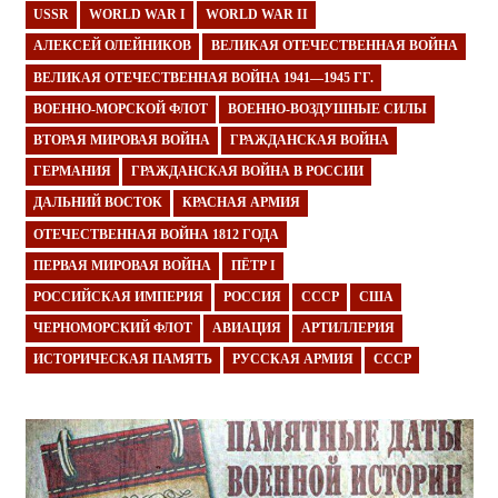
USSR
WORLD WAR I
WORLD WAR II
АЛЕКСЕЙ ОЛЕЙНИКОВ
ВЕЛИКАЯ ОТЕЧЕСТВЕННАЯ ВОЙНА
ВЕЛИКАЯ ОТЕЧЕСТВЕННАЯ ВОЙНА 1941—1945 ГГ.
ВОЕННО-МОРСКОЙ ФЛОТ
ВОЕННО-ВОЗДУШНЫЕ СИЛЫ
ВТОРАЯ МИРОВАЯ ВОЙНА
ГРАЖДАНСКАЯ ВОЙНА
ГЕРМАНИЯ
ГРАЖДАНСКАЯ ВОЙНА В РОССИИ
ДАЛЬНИЙ ВОСТОК
КРАСНАЯ АРМИЯ
ОТЕЧЕСТВЕННАЯ ВОЙНА 1812 ГОДА
ПЕРВАЯ МИРОВАЯ ВОЙНА
ПЁТР I
РОССИЙСКАЯ ИМПЕРИЯ
РОССИЯ
СССР
США
ЧЕРНОМОРСКИЙ ФЛОТ
АВИАЦИЯ
АРТИЛЛЕРИЯ
ИСТОРИЧЕСКАЯ ПАМЯТЬ
РУССКАЯ АРМИЯ
СССР