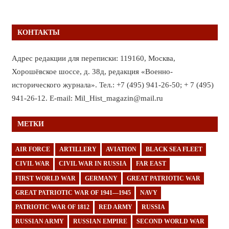
КОНТАКТЫ
Адрес редакции для переписки: 119160, Москва,
Хорошёвское шоссе, д. 38д, редакция «Военно-
исторического журнала». Тел.: +7 (495) 941-26-50; + 7 (495)
941-26-12. E-mail: Mil_Hist_magazin@mail.ru
МЕТКИ
AIR FORCE
ARTILLERY
AVIATION
BLACK SEA FLEET
CIVIL WAR
CIVIL WAR IN RUSSIA
FAR EAST
FIRST WORLD WAR
GERMANY
GREAT PATRIOTIC WAR
GREAT PATRIOTIC WAR OF 1941—1945
NAVY
PATRIOTIC WAR OF 1812
RED ARMY
RUSSIA
RUSSIAN ARMY
RUSSIAN EMPIRE
SECOND WORLD WAR