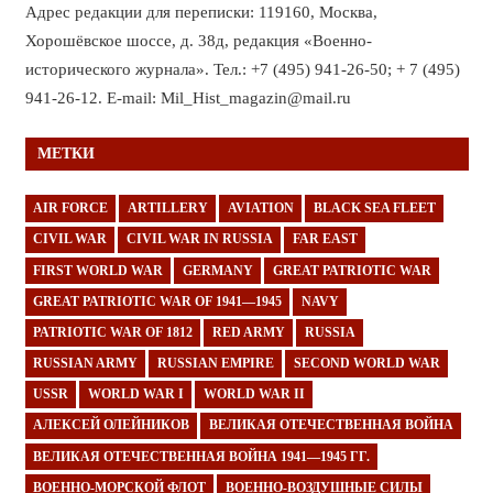
Адрес редакции для переписки: 119160, Москва,
Хорошёвское шоссе, д. 38д, редакция «Военно-
исторического журнала». Тел.: +7 (495) 941-26-50; + 7 (495)
941-26-12. E-mail: Mil_Hist_magazin@mail.ru
МЕТКИ
AIR FORCE
ARTILLERY
AVIATION
BLACK SEA FLEET
CIVIL WAR
CIVIL WAR IN RUSSIA
FAR EAST
FIRST WORLD WAR
GERMANY
GREAT PATRIOTIC WAR
GREAT PATRIOTIC WAR OF 1941—1945
NAVY
PATRIOTIC WAR OF 1812
RED ARMY
RUSSIA
RUSSIAN ARMY
RUSSIAN EMPIRE
SECOND WORLD WAR
USSR
WORLD WAR I
WORLD WAR II
АЛЕКСЕЙ ОЛЕЙНИКОВ
ВЕЛИКАЯ ОТЕЧЕСТВЕННАЯ ВОЙНА
ВЕЛИКАЯ ОТЕЧЕСТВЕННАЯ ВОЙНА 1941—1945 ГГ.
ВОЕННО-МОРСКОЙ ФЛОТ
ВОЕННО-ВОЗДУШНЫЕ СИЛЫ