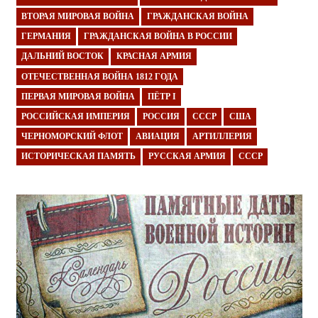
ВТОРАЯ МИРОВАЯ ВОЙНА
ГРАЖДАНСКАЯ ВОЙНА
ГЕРМАНИЯ
ГРАЖДАНСКАЯ ВОЙНА В РОССИИ
ДАЛЬНИЙ ВОСТОК
КРАСНАЯ АРМИЯ
ОТЕЧЕСТВЕННАЯ ВОЙНА 1812 ГОДА
ПЕРВАЯ МИРОВАЯ ВОЙНА
ПЁТР I
РОССИЙСКАЯ ИМПЕРИЯ
РОССИЯ
СССР
США
ЧЕРНОМОРСКИЙ ФЛОТ
АВИАЦИЯ
АРТИЛЛЕРИЯ
ИСТОРИЧЕСКАЯ ПАМЯТЬ
РУССКАЯ АРМИЯ
СССР