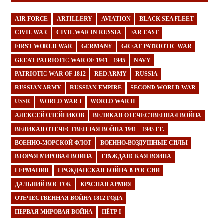
AIR FORCE
ARTILLERY
AVIATION
BLACK SEA FLEET
CIVIL WAR
CIVIL WAR IN RUSSIA
FAR EAST
FIRST WORLD WAR
GERMANY
GREAT PATRIOTIC WAR
GREAT PATRIOTIC WAR OF 1941—1945
NAVY
PATRIOTIC WAR OF 1812
RED ARMY
RUSSIA
RUSSIAN ARMY
RUSSIAN EMPIRE
SECOND WORLD WAR
USSR
WORLD WAR I
WORLD WAR II
АЛЕКСЕЙ ОЛЕЙНИКОВ
ВЕЛИКАЯ ОТЕЧЕСТВЕННАЯ ВОЙНА
ВЕЛИКАЯ ОТЕЧЕСТВЕННАЯ ВОЙНА 1941—1945 ГГ.
ВОЕННО-МОРСКОЙ ФЛОТ
ВОЕННО-ВОЗДУШНЫЕ СИЛЫ
ВТОРАЯ МИРОВАЯ ВОЙНА
ГРАЖДАНСКАЯ ВОЙНА
ГЕРМАНИЯ
ГРАЖДАНСКАЯ ВОЙНА В РОССИИ
ДАЛЬНИЙ ВОСТОК
КРАСНАЯ АРМИЯ
ОТЕЧЕСТВЕННАЯ ВОЙНА 1812 ГОДА
ПЕРВАЯ МИРОВАЯ ВОЙНА
ПЁТР I