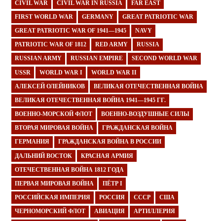
CIVIL WAR
CIVIL WAR IN RUSSIA
FAR EAST
FIRST WORLD WAR
GERMANY
GREAT PATRIOTIC WAR
GREAT PATRIOTIC WAR OF 1941—1945
NAVY
PATRIOTIC WAR OF 1812
RED ARMY
RUSSIA
RUSSIAN ARMY
RUSSIAN EMPIRE
SECOND WORLD WAR
USSR
WORLD WAR I
WORLD WAR II
АЛЕКСЕЙ ОЛЕЙНИКОВ
ВЕЛИКАЯ ОТЕЧЕСТВЕННАЯ ВОЙНА
ВЕЛИКАЯ ОТЕЧЕСТВЕННАЯ ВОЙНА 1941—1945 ГГ.
ВОЕННО-МОРСКОЙ ФЛОТ
ВОЕННО-ВОЗДУШНЫЕ СИЛЫ
ВТОРАЯ МИРОВАЯ ВОЙНА
ГРАЖДАНСКАЯ ВОЙНА
ГЕРМАНИЯ
ГРАЖДАНСКАЯ ВОЙНА В РОССИИ
ДАЛЬНИЙ ВОСТОК
КРАСНАЯ АРМИЯ
ОТЕЧЕСТВЕННАЯ ВОЙНА 1812 ГОДА
ПЕРВАЯ МИРОВАЯ ВОЙНА
ПЁТР I
РОССИЙСКАЯ ИМПЕРИЯ
РОССИЯ
СССР
США
ЧЕРНОМОРСКИЙ ФЛОТ
АВИАЦИЯ
АРТИЛЛЕРИЯ