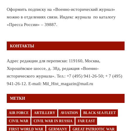
Оформить подписку на «Военно-исторический журнал»
можно в отделениях связи. Индекс журнала по каталогу
«Пресса России» – 39887.
КОНТАКТЫ
Адрес редакции для переписки: 119160, Москва,
Хорошёвское шоссе, д. 38д, редакция «Военно-
исторического журнала». Тел.: +7 (495) 941-26-50; + 7 (495)
941-26-12. E-mail: Mil_Hist_magazin@mail.ru
МЕТКИ
AIR FORCE
ARTILLERY
AVIATION
BLACK SEA FLEET
CIVIL WAR
CIVIL WAR IN RUSSIA
FAR EAST
FIRST WORLD WAR
GERMANY
GREAT PATRIOTIC WAR