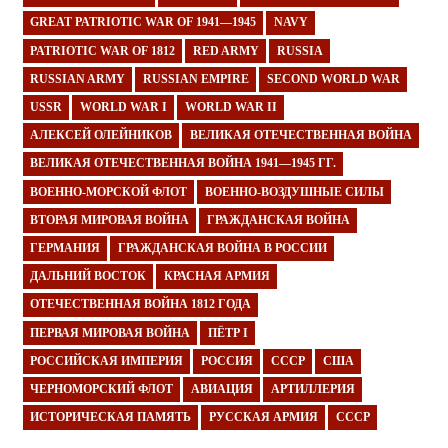
GREAT PATRIOTIC WAR OF 1941—1945
NAVY
PATRIOTIC WAR OF 1812
RED ARMY
RUSSIA
RUSSIAN ARMY
RUSSIAN EMPIRE
SECOND WORLD WAR
USSR
WORLD WAR I
WORLD WAR II
АЛЕКСЕЙ ОЛЕЙНИКОВ
ВЕЛИКАЯ ОТЕЧЕСТВЕННАЯ ВОЙНА
ВЕЛИКАЯ ОТЕЧЕСТВЕННАЯ ВОЙНА 1941—1945 ГГ.
ВОЕННО-МОРСКОЙ ФЛОТ
ВОЕННО-ВОЗДУШНЫЕ СИЛЫ
ВТОРАЯ МИРОВАЯ ВОЙНА
ГРАЖДАНСКАЯ ВОЙНА
ГЕРМАНИЯ
ГРАЖДАНСКАЯ ВОЙНА В РОССИИ
ДАЛЬНИЙ ВОСТОК
КРАСНАЯ АРМИЯ
ОТЕЧЕСТВЕННАЯ ВОЙНА 1812 ГОДА
ПЕРВАЯ МИРОВАЯ ВОЙНА
ПЁТР I
РОССИЙСКАЯ ИМПЕРИЯ
РОССИЯ
СССР
США
ЧЕРНОМОРСКИЙ ФЛОТ
АВИАЦИЯ
АРТИЛЛЕРИЯ
ИСТОРИЧЕСКАЯ ПАМЯТЬ
РУССКАЯ АРМИЯ
СССР