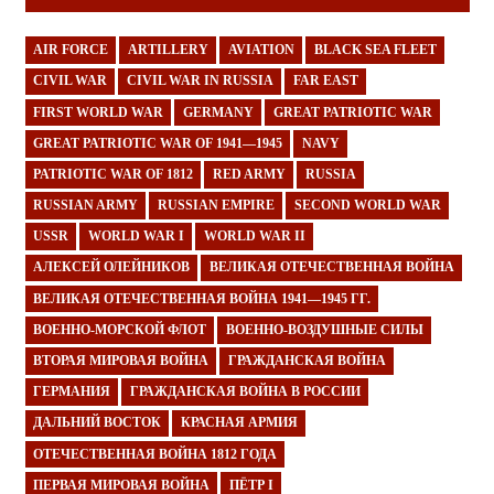
AIR FORCE
ARTILLERY
AVIATION
BLACK SEA FLEET
CIVIL WAR
CIVIL WAR IN RUSSIA
FAR EAST
FIRST WORLD WAR
GERMANY
GREAT PATRIOTIC WAR
GREAT PATRIOTIC WAR OF 1941—1945
NAVY
PATRIOTIC WAR OF 1812
RED ARMY
RUSSIA
RUSSIAN ARMY
RUSSIAN EMPIRE
SECOND WORLD WAR
USSR
WORLD WAR I
WORLD WAR II
АЛЕКСЕЙ ОЛЕЙНИКОВ
ВЕЛИКАЯ ОТЕЧЕСТВЕННАЯ ВОЙНА
ВЕЛИКАЯ ОТЕЧЕСТВЕННАЯ ВОЙНА 1941—1945 ГГ.
ВОЕННО-МОРСКОЙ ФЛОТ
ВОЕННО-ВОЗДУШНЫЕ СИЛЫ
ВТОРАЯ МИРОВАЯ ВОЙНА
ГРАЖДАНСКАЯ ВОЙНА
ГЕРМАНИЯ
ГРАЖДАНСКАЯ ВОЙНА В РОССИИ
ДАЛЬНИЙ ВОСТОК
КРАСНАЯ АРМИЯ
ОТЕЧЕСТВЕННАЯ ВОЙНА 1812 ГОДА
ПЕРВАЯ МИРОВАЯ ВОЙНА
ПЁТР I