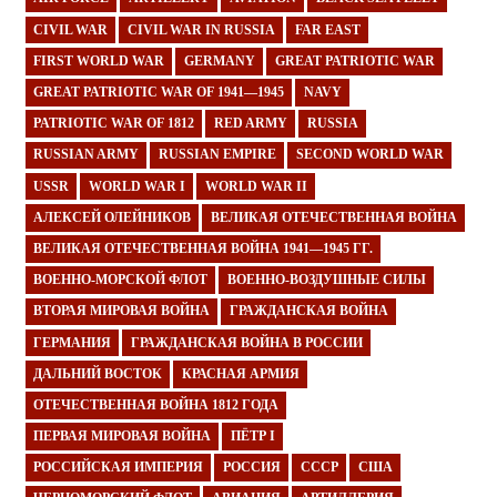
CIVIL WAR
CIVIL WAR IN RUSSIA
FAR EAST
FIRST WORLD WAR
GERMANY
GREAT PATRIOTIC WAR
GREAT PATRIOTIC WAR OF 1941—1945
NAVY
PATRIOTIC WAR OF 1812
RED ARMY
RUSSIA
RUSSIAN ARMY
RUSSIAN EMPIRE
SECOND WORLD WAR
USSR
WORLD WAR I
WORLD WAR II
АЛЕКСЕЙ ОЛЕЙНИКОВ
ВЕЛИКАЯ ОТЕЧЕСТВЕННАЯ ВОЙНА
ВЕЛИКАЯ ОТЕЧЕСТВЕННАЯ ВОЙНА 1941—1945 ГГ.
ВОЕННО-МОРСКОЙ ФЛОТ
ВОЕННО-ВОЗДУШНЫЕ СИЛЫ
ВТОРАЯ МИРОВАЯ ВОЙНА
ГРАЖДАНСКАЯ ВОЙНА
ГЕРМАНИЯ
ГРАЖДАНСКАЯ ВОЙНА В РОССИИ
ДАЛЬНИЙ ВОСТОК
КРАСНАЯ АРМИЯ
ОТЕЧЕСТВЕННАЯ ВОЙНА 1812 ГОДА
ПЕРВАЯ МИРОВАЯ ВОЙНА
ПЁТР I
РОССИЙСКАЯ ИМПЕРИЯ
РОССИЯ
СССР
США