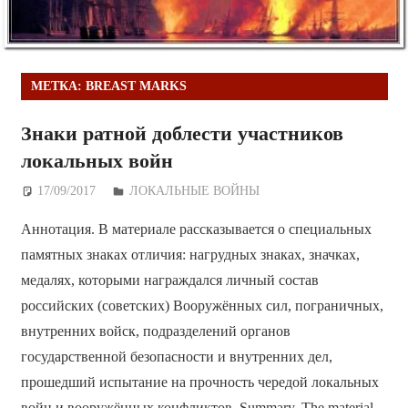
МЕТКА:
BREAST MARKS
Знаки ратной доблести участников
локальных войн
17/09/2017
Дежурный по Редакции
ЛОКАЛЬНЫЕ ВОЙНЫ
Аннотация. В материале рассказывается о специальных
памятных знаках отличия: нагрудных знаках, значках,
медалях, которыми награждался личный состав
российских (советских) Вооружённых сил, пограничных,
внутренних войск, подразделений органов
государственной безопасности и внутренних дел,
прошедший испытание на прочность чередой локальных
войн и вооружённых конфликтов. Summary. The material