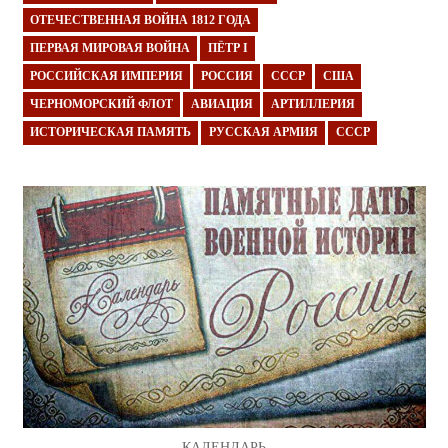
ОТЕЧЕСТВЕННАЯ ВОЙНА 1812 ГОДА
ПЕРВАЯ МИРОВАЯ ВОЙНА
ПЁТР I
РОССИЙСКАЯ ИМПЕРИЯ
РОССИЯ
СССР
США
ЧЕРНОМОРСКИЙ ФЛОТ
АВИАЦИЯ
АРТИЛЛЕРИЯ
ИСТОРИЧЕСКАЯ ПАМЯТЬ
РУССКАЯ АРМИЯ
СССР
КАЛЕНДАРЬ