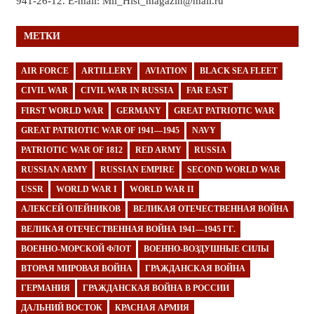
941-26-12. E-mail: Mil_Hist_magazin@mail.ru
МЕТКИ
AIR FORCE
ARTILLERY
AVIATION
BLACK SEA FLEET
CIVIL WAR
CIVIL WAR IN RUSSIA
FAR EAST
FIRST WORLD WAR
GERMANY
GREAT PATRIOTIC WAR
GREAT PATRIOTIC WAR OF 1941—1945
NAVY
PATRIOTIC WAR OF 1812
RED ARMY
RUSSIA
RUSSIAN ARMY
RUSSIAN EMPIRE
SECOND WORLD WAR
USSR
WORLD WAR I
WORLD WAR II
АЛЕКСЕЙ ОЛЕЙНИКОВ
ВЕЛИКАЯ ОТЕЧЕСТВЕННАЯ ВОЙНА
ВЕЛИКАЯ ОТЕЧЕСТВЕННАЯ ВОЙНА 1941—1945 ГГ.
ВОЕННО-МОРСКОЙ ФЛОТ
ВОЕННО-ВОЗДУШНЫЕ СИЛЫ
ВТОРАЯ МИРОВАЯ ВОЙНА
ГРАЖДАНСКАЯ ВОЙНА
ГЕРМАНИЯ
ГРАЖДАНСКАЯ ВОЙНА В РОССИИ
ДАЛЬНИЙ ВОСТОК
КРАСНАЯ АРМИЯ