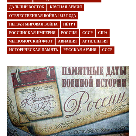
ДАЛЬНИЙ ВОСТОК
КРАСНАЯ АРМИЯ
ОТЕЧЕСТВЕННАЯ ВОЙНА 1812 ГОДА
ПЕРВАЯ МИРОВАЯ ВОЙНА
ПЁТР I
РОССИЙСКАЯ ИМПЕРИЯ
РОССИЯ
СССР
США
ЧЕРНОМОРСКИЙ ФЛОТ
АВИАЦИЯ
АРТИЛЛЕРИЯ
ИСТОРИЧЕСКАЯ ПАМЯТЬ
РУССКАЯ АРМИЯ
СССР