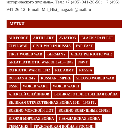
исторического журнала». Тел.: +7 (495) 941-26-50; + 7 (495)
941-26-12. E-mail: Mil_Hist_magazin@mail.ru
МЕТКИ
AIR FORCE
ARTILLERY
AVIATION
BLACK SEA FLEET
CIVIL WAR
CIVIL WAR IN RUSSIA
FAR EAST
FIRST WORLD WAR
GERMANY
GREAT PATRIOTIC WAR
GREAT PATRIOTIC WAR OF 1941—1945
NAVY
PATRIOTIC WAR OF 1812
RED ARMY
RUSSIA
RUSSIAN ARMY
RUSSIAN EMPIRE
SECOND WORLD WAR
USSR
WORLD WAR I
WORLD WAR II
АЛЕКСЕЙ ОЛЕЙНИКОВ
ВЕЛИКАЯ ОТЕЧЕСТВЕННАЯ ВОЙНА
ВЕЛИКАЯ ОТЕЧЕСТВЕННАЯ ВОЙНА 1941—1945 ГГ.
ВОЕННО-МОРСКОЙ ФЛОТ
ВОЕННО-ВОЗДУШНЫЕ СИЛЫ
ВТОРАЯ МИРОВАЯ ВОЙНА
ГРАЖДАНСКАЯ ВОЙНА
ГЕРМАНИЯ
ГРАЖДАНСКАЯ ВОЙНА В РОССИИ