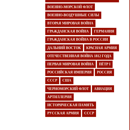
ВОЕННО-МОРСКОЙ ФЛОТ
ВОЕННО-ВОЗДУШНЫЕ СИЛЫ
ВТОРАЯ МИРОВАЯ ВОЙНА
ГРАЖДАНСКАЯ ВОЙНА
ГЕРМАНИЯ
ГРАЖДАНСКАЯ ВОЙНА В РОССИИ
ДАЛЬНИЙ ВОСТОК
КРАСНАЯ АРМИЯ
ОТЕЧЕСТВЕННАЯ ВОЙНА 1812 ГОДА
ПЕРВАЯ МИРОВАЯ ВОЙНА
ПЁТР I
РОССИЙСКАЯ ИМПЕРИЯ
РОССИЯ
СССР
США
ЧЕРНОМОРСКИЙ ФЛОТ
АВИАЦИЯ
АРТИЛЛЕРИЯ
ИСТОРИЧЕСКАЯ ПАМЯТЬ
РУССКАЯ АРМИЯ
СССР