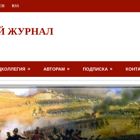
ЕН
RSS
Й ЖУРНАЛ
ДКОЛЛЕГИЯ
АВТОРАМ
ПОДПИСКА
КОНТ