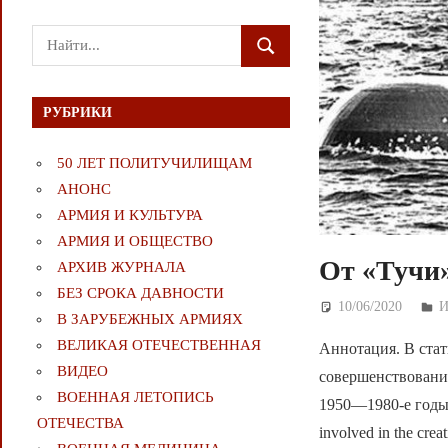
Поиск
ПОИСК
для:
РУБРИКИ
50 ЛЕТ ПОЛИТУЧИЛИЩАМ
АНОНС
АРМИЯ И КУЛЬТУРА
АРМИЯ И ОБЩЕСТВО
От «Тучи
АРХИВ ЖУРНАЛА
БЕЗ СРОКА ДАВНОСТИ
10/06/2020
Д
И
В ЗАРУБЕЖНЫХ АРМИЯХ
ВЕЛИКАЯ ОТЕЧЕСТВЕННАЯ
Аннотация. В стат
ВИДЕО
совершенствован
ВОЕННАЯ ЛЕТОПИСЬ
1950—1980-е годы. S
ОТЕЧЕСТВА
involved in the cre