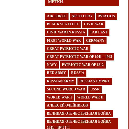
МЕТКИ
AIR FORCE
ARTILLERY
AVIATION
BLACK SEA FLEET
CIVIL WAR
CIVIL WAR IN RUSSIA
FAR EAST
FIRST WORLD WAR
GERMANY
GREAT PATRIOTIC WAR
GREAT PATRIOTIC WAR OF 1941—1945
NAVY
PATRIOTIC WAR OF 1812
RED ARMY
RUSSIA
RUSSIAN ARMY
RUSSIAN EMPIRE
SECOND WORLD WAR
USSR
WORLD WAR I
WORLD WAR II
АЛЕКСЕЙ ОЛЕЙНИКОВ
ВЕЛИКАЯ ОТЕЧЕСТВЕННАЯ ВОЙНА
ВЕЛИКАЯ ОТЕЧЕСТВЕННАЯ ВОЙНА
1941—1945 ГГ.