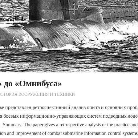
» до «Омнибуса»
ежурный по Редакции
СТОРИЯ ВООРУЖЕНИЯ И ТЕХНИКИ
ье представлен ретроспективный анализ опыта и основных проб
ия боевых информационно-управляющих систем подводных ло
ummary. The paper gives a retrospective analysis of the practice an
ation and improvement of combat submarine information control systems 