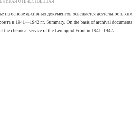
ежурный по Редакции
ВЕЛИКАЯ ОТЕЧЕСТВЕННАЯ
ье на основе архивных документов освещается деятельность хи
нта в 1941—1942 гг. Summary. On the basis of archival documents t
of the chemical service of the Leningrad Front in 1941–1942.