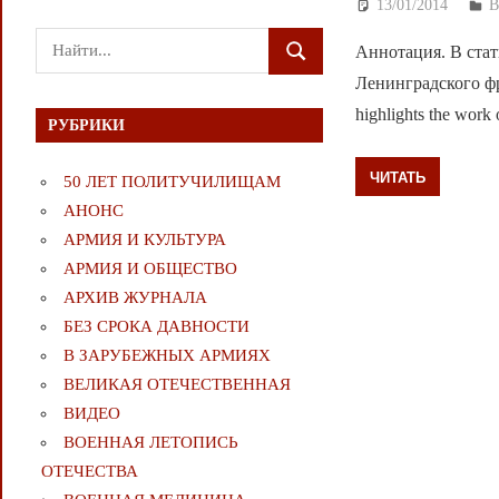
13/01/2014
Д
Поиск
Аннотация. В стат
ПОИСК
для:
Ленинградского фро
highlights the work 
РУБРИКИ
ЧИТАТЬ
50 ЛЕТ ПОЛИТУЧИЛИЩАМ
АНОНС
АРМИЯ И КУЛЬТУРА
АРМИЯ И ОБЩЕСТВО
АРХИВ ЖУРНАЛА
БЕЗ СРОКА ДАВНОСТИ
В ЗАРУБЕЖНЫХ АРМИЯХ
ВЕЛИКАЯ ОТЕЧЕСТВЕННАЯ
ВИДЕО
ВОЕННАЯ ЛЕТОПИСЬ
ОТЕЧЕСТВА