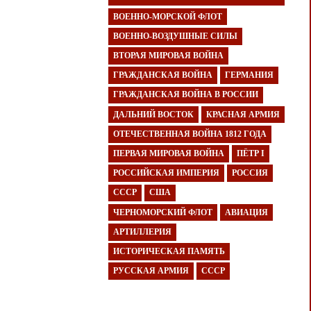
ВОЕННО-МОРСКОЙ ФЛОТ
ВОЕННО-ВОЗДУШНЫЕ СИЛЫ
ВТОРАЯ МИРОВАЯ ВОЙНА
ГРАЖДАНСКАЯ ВОЙНА
ГЕРМАНИЯ
ГРАЖДАНСКАЯ ВОЙНА В РОССИИ
ДАЛЬНИЙ ВОСТОК
КРАСНАЯ АРМИЯ
ОТЕЧЕСТВЕННАЯ ВОЙНА 1812 ГОДА
ПЕРВАЯ МИРОВАЯ ВОЙНА
ПЁТР I
РОССИЙСКАЯ ИМПЕРИЯ
РОССИЯ
СССР
США
ЧЕРНОМОРСКИЙ ФЛОТ
АВИАЦИЯ
АРТИЛЛЕРИЯ
ИСТОРИЧЕСКАЯ ПАМЯТЬ
РУССКАЯ АРМИЯ
СССР