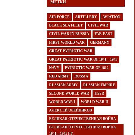
МЕТКИ
AIR FORCE
ARTILLERY
AVIATION
BLACK SEA FLEET
CIVIL WAR
CIVIL WAR IN RUSSIA
FAR EAST
FIRST WORLD WAR
GERMANY
GREAT PATRIOTIC WAR
GREAT PATRIOTIC WAR OF 1941—1945
NAVY
PATRIOTIC WAR OF 1812
RED ARMY
RUSSIA
RUSSIAN ARMY
RUSSIAN EMPIRE
SECOND WORLD WAR
USSR
WORLD WAR I
WORLD WAR II
АЛЕКСЕЙ ОЛЕЙНИКОВ
ВЕЛИКАЯ ОТЕЧЕСТВЕННАЯ ВОЙНА
ВЕЛИКАЯ ОТЕЧЕСТВЕННАЯ ВОЙНА
1941—1945 ГГ.