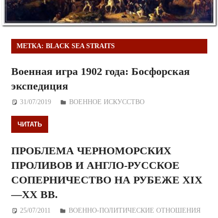
МЕТКА:
BLACK SEA STRAITS
Военная игра 1902 года: Босфорская
экспедиция
31/07/2019
Дежурный по Редакции
ВОЕННОЕ ИСКУССТВО
ЧИТАТЬ
ПРОБЛЕМА ЧЕРНОМОРСКИХ
ПРОЛИВОВ И АНГЛО-РУССКОЕ
СОПЕРНИЧЕСТВО НА РУБЕЖЕ XIX
—ХХ ВВ.
25/07/2011
Дежурный по Редакции
ВОЕННО-ПОЛИТИЧЕСКИE ОТНОШЕНИЯ