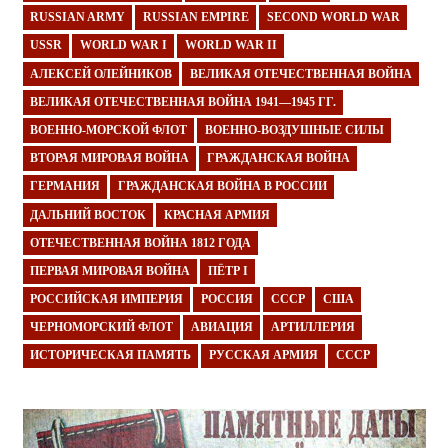
RUSSIAN ARMY
RUSSIAN EMPIRE
SECOND WORLD WAR
USSR
WORLD WAR I
WORLD WAR II
АЛЕКСЕЙ ОЛЕЙНИКОВ
ВЕЛИКАЯ ОТЕЧЕСТВЕННАЯ ВОЙНА
ВЕЛИКАЯ ОТЕЧЕСТВЕННАЯ ВОЙНА 1941—1945 ГГ.
ВОЕННО-МОРСКОЙ ФЛОТ
ВОЕННО-ВОЗДУШНЫЕ СИЛЫ
ВТОРАЯ МИРОВАЯ ВОЙНА
ГРАЖДАНСКАЯ ВОЙНА
ГЕРМАНИЯ
ГРАЖДАНСКАЯ ВОЙНА В РОССИИ
ДАЛЬНИЙ ВОСТОК
КРАСНАЯ АРМИЯ
ОТЕЧЕСТВЕННАЯ ВОЙНА 1812 ГОДА
ПЕРВАЯ МИРОВАЯ ВОЙНА
ПЁТР I
РОССИЙСКАЯ ИМПЕРИЯ
РОССИЯ
СССР
США
ЧЕРНОМОРСКИЙ ФЛОТ
АВИАЦИЯ
АРТИЛЛЕРИЯ
ИСТОРИЧЕСКАЯ ПАМЯТЬ
РУССКАЯ АРМИЯ
СССР