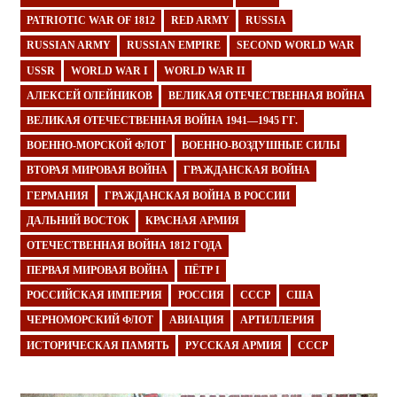
PATRIOTIC WAR OF 1812
RED ARMY
RUSSIA
RUSSIAN ARMY
RUSSIAN EMPIRE
SECOND WORLD WAR
USSR
WORLD WAR I
WORLD WAR II
АЛЕКСЕЙ ОЛЕЙНИКОВ
ВЕЛИКАЯ ОТЕЧЕСТВЕННАЯ ВОЙНА
ВЕЛИКАЯ ОТЕЧЕСТВЕННАЯ ВОЙНА 1941—1945 ГГ.
ВОЕННО-МОРСКОЙ ФЛОТ
ВОЕННО-ВОЗДУШНЫЕ СИЛЫ
ВТОРАЯ МИРОВАЯ ВОЙНА
ГРАЖДАНСКАЯ ВОЙНА
ГЕРМАНИЯ
ГРАЖДАНСКАЯ ВОЙНА В РОССИИ
ДАЛЬНИЙ ВОСТОК
КРАСНАЯ АРМИЯ
ОТЕЧЕСТВЕННАЯ ВОЙНА 1812 ГОДА
ПЕРВАЯ МИРОВАЯ ВОЙНА
ПЁТР I
РОССИЙСКАЯ ИМПЕРИЯ
РОССИЯ
СССР
США
ЧЕРНОМОРСКИЙ ФЛОТ
АВИАЦИЯ
АРТИЛЛЕРИЯ
ИСТОРИЧЕСКАЯ ПАМЯТЬ
РУССКАЯ АРМИЯ
СССР