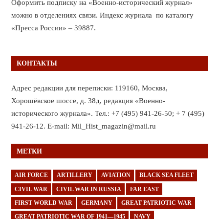
Оформить подписку на «Военно-исторический журнал»
можно в отделениях связи. Индекс журнала по каталогу
«Пресса России» – 39887.
КОНТАКТЫ
Адрес редакции для переписки: 119160, Москва,
Хорошёвское шоссе, д. 38д, редакция «Военно-
исторического журнала». Тел.: +7 (495) 941-26-50; + 7 (495)
941-26-12. E-mail: Mil_Hist_magazin@mail.ru
МЕТКИ
AIR FORCE
ARTILLERY
AVIATION
BLACK SEA FLEET
CIVIL WAR
CIVIL WAR IN RUSSIA
FAR EAST
FIRST WORLD WAR
GERMANY
GREAT PATRIOTIC WAR
GREAT PATRIOTIC WAR OF 1941—1945
NAVY