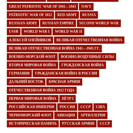
GREAT PATRIOTIC WAR OF 1941—1945
NAVY
PATRIOTIC WAR OF 1812
RED ARMY
RUSSIA
RUSSIAN ARMY
RUSSIAN EMPIRE
SECOND WORLD WAR
USSR
WORLD WAR I
WORLD WAR II
АЛЕКСЕЙ ОЛЕЙНИКОВ
ВЕЛИКАЯ ОТЕЧЕСТВЕННАЯ ВОЙНА
ВЕЛИКАЯ ОТЕЧЕСТВЕННАЯ ВОЙНА 1941—1945 ГГ.
ВОЕННО-МОРСКОЙ ФЛОТ
ВОЕННО-ВОЗДУШНЫЕ СИЛЫ
ВТОРАЯ МИРОВАЯ ВОЙНА
ГРАЖДАНСКАЯ ВОЙНА
ГЕРМАНИЯ
ГРАЖДАНСКАЯ ВОЙНА В РОССИИ
ДАЛЬНИЙ ВОСТОК
КРАСНАЯ АРМИЯ
ОТЕЧЕСТВЕННАЯ ВОЙНА 1812 ГОДА
ПЕРВАЯ МИРОВАЯ ВОЙНА
ПЁТР I
РОССИЙСКАЯ ИМПЕРИЯ
РОССИЯ
СССР
США
ЧЕРНОМОРСКИЙ ФЛОТ
АВИАЦИЯ
АРТИЛЛЕРИЯ
ИСТОРИЧЕСКАЯ ПАМЯТЬ
РУССКАЯ АРМИЯ
СССР