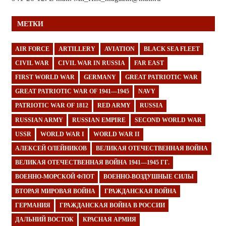
МЕТКИ
AIR FORCE
ARTILLERY
AVIATION
BLACK SEA FLEET
CIVIL WAR
CIVIL WAR IN RUSSIA
FAR EAST
FIRST WORLD WAR
GERMANY
GREAT PATRIOTIC WAR
GREAT PATRIOTIC WAR OF 1941—1945
NAVY
PATRIOTIC WAR OF 1812
RED ARMY
RUSSIA
RUSSIAN ARMY
RUSSIAN EMPIRE
SECOND WORLD WAR
USSR
WORLD WAR I
WORLD WAR II
АЛЕКСЕЙ ОЛЕЙНИКОВ
ВЕЛИКАЯ ОТЕЧЕСТВЕННАЯ ВОЙНА
ВЕЛИКАЯ ОТЕЧЕСТВЕННАЯ ВОЙНА 1941—1945 ГГ.
ВОЕННО-МОРСКОЙ ФЛОТ
ВОЕННО-ВОЗДУШНЫЕ СИЛЫ
ВТОРАЯ МИРОВАЯ ВОЙНА
ГРАЖДАНСКАЯ ВОЙНА
ГЕРМАНИЯ
ГРАЖДАНСКАЯ ВОЙНА В РОССИИ
ДАЛЬНИЙ ВОСТОК
КРАСНАЯ АРМИЯ