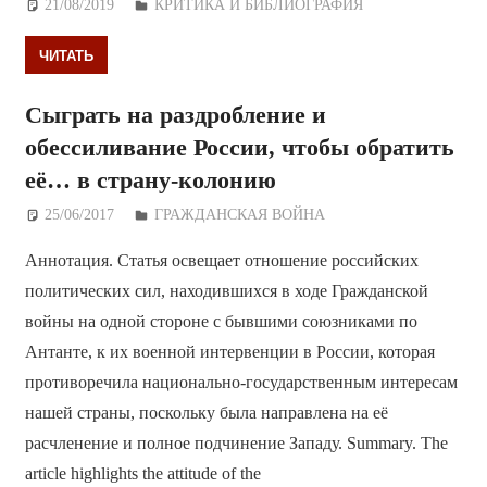
21/08/2019
Дежурный по Редакции
КРИТИКА И БИБЛИОГРАФИЯ
ЧИТАТЬ
Сыграть на раздробление и
обессиливание России, чтобы обратить
её… в страну-колонию
25/06/2017
Дежурный по Редакции
ГРАЖДАНСКАЯ ВОЙНА
Аннотация. Статья освещает отношение российских
политических сил, находившихся в ходе Гражданской
войны на одной стороне с бывшими союзниками по
Антанте, к их военной интервенции в России, которая
противоречила национально-государственным интересам
нашей страны, поскольку была направлена на её
расчленение и полное подчинение Западу. Summary. The
article highlights the attitude of the