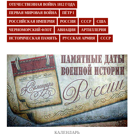
ОТЕЧЕСТВЕННАЯ ВОЙНА 1812 ГОДА
ПЕРВАЯ МИРОВАЯ ВОЙНА
ПЁТР I
РОССИЙСКАЯ ИМПЕРИЯ
РОССИЯ
СССР
США
ЧЕРНОМОРСКИЙ ФЛОТ
АВИАЦИЯ
АРТИЛЛЕРИЯ
ИСТОРИЧЕСКАЯ ПАМЯТЬ
РУССКАЯ АРМИЯ
СССР
КАЛЕНДАРЬ