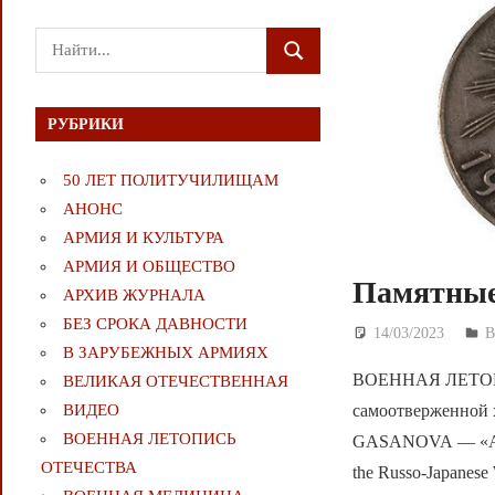
Поиск
ПОИСК
для:
РУБРИКИ
50 ЛЕТ ПОЛИТУЧИЛИЩАМ
АНОНС
АРМИЯ И КУЛЬТУРА
АРМИЯ И ОБЩЕСТВО
Памятные
АРХИВ ЖУРНАЛА
БЕЗ СРОКА ДАВНОСТИ
14/03/2023
Д
В
В ЗАРУБЕЖНЫХ АРМИЯХ
ВОЕННАЯ ЛЕТОПИ
ВЕЛИКАЯ ОТЕЧЕСТВЕННАЯ
самоотверженной 
ВИДЕО
ВОЕННАЯ ЛЕТОПИСЬ
GASANOVA — «As a m
ОТЕЧЕСТВА
the Russo-Japanes