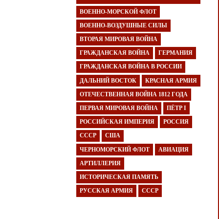
ВОЕННО-МОРСКОЙ ФЛОТ
ВОЕННО-ВОЗДУШНЫЕ СИЛЫ
ВТОРАЯ МИРОВАЯ ВОЙНА
ГРАЖДАНСКАЯ ВОЙНА
ГЕРМАНИЯ
ГРАЖДАНСКАЯ ВОЙНА В РОССИИ
ДАЛЬНИЙ ВОСТОК
КРАСНАЯ АРМИЯ
ОТЕЧЕСТВЕННАЯ ВОЙНА 1812 ГОДА
ПЕРВАЯ МИРОВАЯ ВОЙНА
ПЁТР I
РОССИЙСКАЯ ИМПЕРИЯ
РОССИЯ
СССР
США
ЧЕРНОМОРСКИЙ ФЛОТ
АВИАЦИЯ
АРТИЛЛЕРИЯ
ИСТОРИЧЕСКАЯ ПАМЯТЬ
РУССКАЯ АРМИЯ
СССР