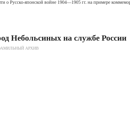
яти о Русско-японской войне 1904—1905 гг. на примере коммем
од Небольсиных на службе России
ежурный по Редакции
ФАМИЛЬНЫЙ АРХИВ