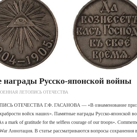
 награды Русско-японской войны
ежурный по Редакции
ОЕННАЯ ЛЕТОПИСЬ ОТЕЧЕСТВА
СЬ ОТЕЧЕСТВА Г.Ф. ГАСАНОВА — «В ознаменование призн
храбрости войск наших». Памятные награды Русско-японской во
ark of gratitude for the selfless courage of our troops». Commemo
e War Аннотация. В статье рассматриваются вопросы сохранения 