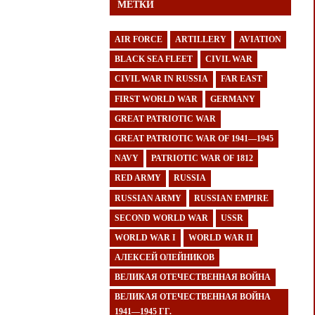
МЕТКИ
AIR FORCE
ARTILLERY
AVIATION
BLACK SEA FLEET
CIVIL WAR
CIVIL WAR IN RUSSIA
FAR EAST
FIRST WORLD WAR
GERMANY
GREAT PATRIOTIC WAR
GREAT PATRIOTIC WAR OF 1941—1945
NAVY
PATRIOTIC WAR OF 1812
RED ARMY
RUSSIA
RUSSIAN ARMY
RUSSIAN EMPIRE
SECOND WORLD WAR
USSR
WORLD WAR I
WORLD WAR II
АЛЕКСЕЙ ОЛЕЙНИКОВ
ВЕЛИКАЯ ОТЕЧЕСТВЕННАЯ ВОЙНА
ВЕЛИКАЯ ОТЕЧЕСТВЕННАЯ ВОЙНА
1941—1945 ГГ.