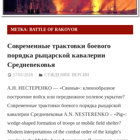
МЕТКА:
BATTLE OF RAKOVOR
Современные трактовки боевого
порядка рыцарской кавалерии
Средневековья
17/01/2018
Дежурный по Редакции
СУЖДЕНИЯ. ВЕРСИИ
А.Н. НЕСТЕРЕНКО — «Свинья»: клинообразное
построение войск или передвижное полевое укрытие?
Современные трактовки боевого порядка рыцарской
кавалерии Средневековья A.N. NESTERENKO – «Pig»:
wedge-shaped formation of troops or mobile field shelter?
Modern interpretations of the combat order of the knight’s