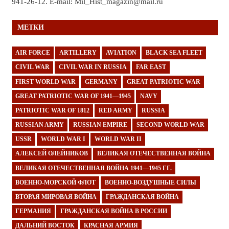
941-26-12. E-mail: Mil_Hist_magazin@mail.ru
МЕТКИ
AIR FORCE
ARTILLERY
AVIATION
BLACK SEA FLEET
CIVIL WAR
CIVIL WAR IN RUSSIA
FAR EAST
FIRST WORLD WAR
GERMANY
GREAT PATRIOTIC WAR
GREAT PATRIOTIC WAR OF 1941—1945
NAVY
PATRIOTIC WAR OF 1812
RED ARMY
RUSSIA
RUSSIAN ARMY
RUSSIAN EMPIRE
SECOND WORLD WAR
USSR
WORLD WAR I
WORLD WAR II
АЛЕКСЕЙ ОЛЕЙНИКОВ
ВЕЛИКАЯ ОТЕЧЕСТВЕННАЯ ВОЙНА
ВЕЛИКАЯ ОТЕЧЕСТВЕННАЯ ВОЙНА 1941—1945 ГГ.
ВОЕННО-МОРСКОЙ ФЛОТ
ВОЕННО-ВОЗДУШНЫЕ СИЛЫ
ВТОРАЯ МИРОВАЯ ВОЙНА
ГРАЖДАНСКАЯ ВОЙНА
ГЕРМАНИЯ
ГРАЖДАНСКАЯ ВОЙНА В РОССИИ
ДАЛЬНИЙ ВОСТОК
КРАСНАЯ АРМИЯ