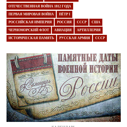
ОТЕЧЕСТВЕННАЯ ВОЙНА 1812 ГОДА
ПЕРВАЯ МИРОВАЯ ВОЙНА
ПЁТР I
РОССИЙСКАЯ ИМПЕРИЯ
РОССИЯ
СССР
США
ЧЕРНОМОРСКИЙ ФЛОТ
АВИАЦИЯ
АРТИЛЛЕРИЯ
ИСТОРИЧЕСКАЯ ПАМЯТЬ
РУССКАЯ АРМИЯ
СССР