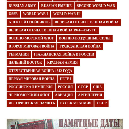
RUSSIAN ARMY
RUSSIAN EMPIRE
SECOND WORLD WAR
USSR
WORLD WAR I
WORLD WAR II
АЛЕКСЕЙ ОЛЕЙНИКОВ
ВЕЛИКАЯ ОТЕЧЕСТВЕННАЯ ВОЙНА
ВЕЛИКАЯ ОТЕЧЕСТВЕННАЯ ВОЙНА 1941—1945 ГГ.
ВОЕННО-МОРСКОЙ ФЛОТ
ВОЕННО-ВОЗДУШНЫЕ СИЛЫ
ВТОРАЯ МИРОВАЯ ВОЙНА
ГРАЖДАНСКАЯ ВОЙНА
ГЕРМАНИЯ
ГРАЖДАНСКАЯ ВОЙНА В РОССИИ
ДАЛЬНИЙ ВОСТОК
КРАСНАЯ АРМИЯ
ОТЕЧЕСТВЕННАЯ ВОЙНА 1812 ГОДА
ПЕРВАЯ МИРОВАЯ ВОЙНА
ПЁТР I
РОССИЙСКАЯ ИМПЕРИЯ
РОССИЯ
СССР
США
ЧЕРНОМОРСКИЙ ФЛОТ
АВИАЦИЯ
АРТИЛЛЕРИЯ
ИСТОРИЧЕСКАЯ ПАМЯТЬ
РУССКАЯ АРМИЯ
СССР