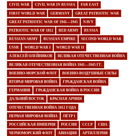
CIVIL WAR
CIVIL WAR IN RUSSIA
FAR EAST
FIRST WORLD WAR
GERMANY
GREAT PATRIOTIC WAR
GREAT PATRIOTIC WAR OF 1941—1945
NAVY
PATRIOTIC WAR OF 1812
RED ARMY
RUSSIA
RUSSIAN ARMY
RUSSIAN EMPIRE
SECOND WORLD WAR
USSR
WORLD WAR I
WORLD WAR II
АЛЕКСЕЙ ОЛЕЙНИКОВ
ВЕЛИКАЯ ОТЕЧЕСТВЕННАЯ ВОЙНА
ВЕЛИКАЯ ОТЕЧЕСТВЕННАЯ ВОЙНА 1941—1945 ГГ.
ВОЕННО-МОРСКОЙ ФЛОТ
ВОЕННО-ВОЗДУШНЫЕ СИЛЫ
ВТОРАЯ МИРОВАЯ ВОЙНА
ГРАЖДАНСКАЯ ВОЙНА
ГЕРМАНИЯ
ГРАЖДАНСКАЯ ВОЙНА В РОССИИ
ДАЛЬНИЙ ВОСТОК
КРАСНАЯ АРМИЯ
ОТЕЧЕСТВЕННАЯ ВОЙНА 1812 ГОДА
ПЕРВАЯ МИРОВАЯ ВОЙНА
ПЁТР I
РОССИЙСКАЯ ИМПЕРИЯ
РОССИЯ
СССР
США
ЧЕРНОМОРСКИЙ ФЛОТ
АВИАЦИЯ
АРТИЛЛЕРИЯ