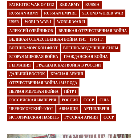
PATRIOTIC WAR OF 1812
RED ARMY
RUSSIA
RUSSIAN ARMY
RUSSIAN EMPIRE
SECOND WORLD WAR
USSR
WORLD WAR I
WORLD WAR II
АЛЕКСЕЙ ОЛЕЙНИКОВ
ВЕЛИКАЯ ОТЕЧЕСТВЕННАЯ ВОЙНА
ВЕЛИКАЯ ОТЕЧЕСТВЕННАЯ ВОЙНА 1941—1945 ГГ.
ВОЕННО-МОРСКОЙ ФЛОТ
ВОЕННО-ВОЗДУШНЫЕ СИЛЫ
ВТОРАЯ МИРОВАЯ ВОЙНА
ГРАЖДАНСКАЯ ВОЙНА
ГЕРМАНИЯ
ГРАЖДАНСКАЯ ВОЙНА В РОССИИ
ДАЛЬНИЙ ВОСТОК
КРАСНАЯ АРМИЯ
ОТЕЧЕСТВЕННАЯ ВОЙНА 1812 ГОДА
ПЕРВАЯ МИРОВАЯ ВОЙНА
ПЁТР I
РОССИЙСКАЯ ИМПЕРИЯ
РОССИЯ
СССР
США
ЧЕРНОМОРСКИЙ ФЛОТ
АВИАЦИЯ
АРТИЛЛЕРИЯ
ИСТОРИЧЕСКАЯ ПАМЯТЬ
РУССКАЯ АРМИЯ
СССР