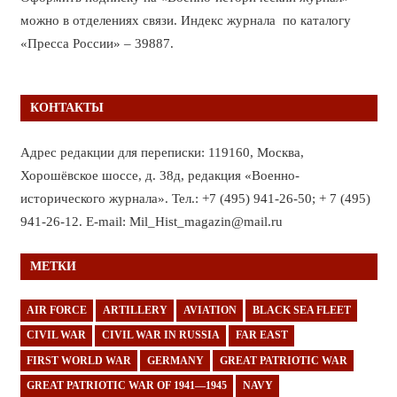
можно в отделениях связи. Индекс журнала по каталогу
«Пресса России» – 39887.
КОНТАКТЫ
Адрес редакции для переписки: 119160, Москва,
Хорошёвское шоссе, д. 38д, редакция «Военно-
исторического журнала». Тел.: +7 (495) 941-26-50; + 7 (495)
941-26-12. E-mail: Mil_Hist_magazin@mail.ru
МЕТКИ
AIR FORCE
ARTILLERY
AVIATION
BLACK SEA FLEET
CIVIL WAR
CIVIL WAR IN RUSSIA
FAR EAST
FIRST WORLD WAR
GERMANY
GREAT PATRIOTIC WAR
GREAT PATRIOTIC WAR OF 1941—1945
NAVY