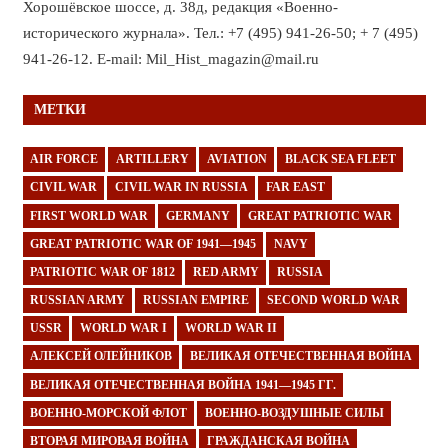
Хорошёвское шоссе, д. 38д, редакция «Военно-
исторического журнала». Тел.: +7 (495) 941-26-50; + 7 (495)
941-26-12. E-mail: Mil_Hist_magazin@mail.ru
МЕТКИ
AIR FORCE
ARTILLERY
AVIATION
BLACK SEA FLEET
CIVIL WAR
CIVIL WAR IN RUSSIA
FAR EAST
FIRST WORLD WAR
GERMANY
GREAT PATRIOTIC WAR
GREAT PATRIOTIC WAR OF 1941—1945
NAVY
PATRIOTIC WAR OF 1812
RED ARMY
RUSSIA
RUSSIAN ARMY
RUSSIAN EMPIRE
SECOND WORLD WAR
USSR
WORLD WAR I
WORLD WAR II
АЛЕКСЕЙ ОЛЕЙНИКОВ
ВЕЛИКАЯ ОТЕЧЕСТВЕННАЯ ВОЙНА
ВЕЛИКАЯ ОТЕЧЕСТВЕННАЯ ВОЙНА 1941—1945 ГГ.
ВОЕННО-МОРСКОЙ ФЛОТ
ВОЕННО-ВОЗДУШНЫЕ СИЛЫ
ВТОРАЯ МИРОВАЯ ВОЙНА
ГРАЖДАНСКАЯ ВОЙНА