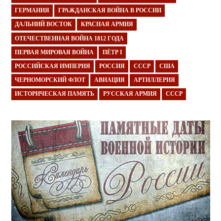
ГЕРМАНИЯ
ГРАЖДАНСКАЯ ВОЙНА В РОССИИ
ДАЛЬНИЙ ВОСТОК
КРАСНАЯ АРМИЯ
ОТЕЧЕСТВЕННАЯ ВОЙНА 1812 ГОДА
ПЕРВАЯ МИРОВАЯ ВОЙНА
ПЁТР I
РОССИЙСКАЯ ИМПЕРИЯ
РОССИЯ
СССР
США
ЧЕРНОМОРСКИЙ ФЛОТ
АВИАЦИЯ
АРТИЛЛЕРИЯ
ИСТОРИЧЕСКАЯ ПАМЯТЬ
РУССКАЯ АРМИЯ
СССР