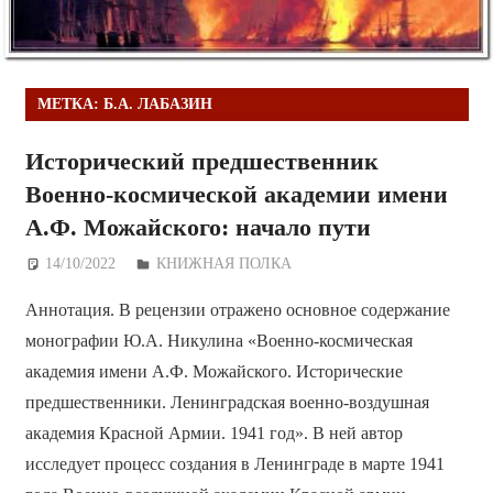
МЕТКА:
Б.А. ЛАБАЗИН
Исторический предшественник
Военно-космической академии имени
А.Ф. Можайского: начало пути
14/10/2022
Дежурный по Редакции
КНИЖНАЯ ПОЛКА
Аннотация. В рецензии отражено основное содержание
монографии Ю.А. Никулина «Военно-космическая
академия имени А.Ф. Можайского. Исторические
предшественники. Ленинградская военно-воздушная
академия Красной Армии. 1941 год». В ней автор
исследует процесс создания в Ленинграде в марте 1941