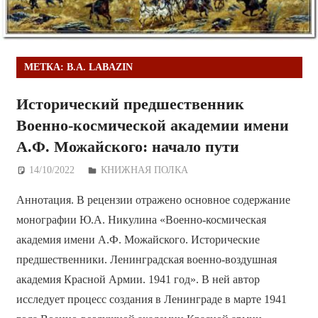
МЕТКА:
B.A. LABAZIN
Исторический предшественник
Военно-космической академии имени
А.Ф. Можайского: начало пути
14/10/2022
Дежурный по Редакции
КНИЖНАЯ ПОЛКА
Аннотация. В рецензии отражено основное содержание
монографии Ю.А. Никулина «Военно-космическая
академия имени А.Ф. Можайского. Исторические
предшественники. Ленинградская военно-воздушная
академия Красной Армии. 1941 год». В ней автор
исследует процесс создания в Ленинграде в марте 1941