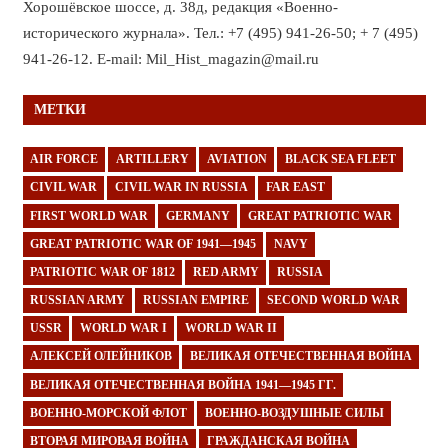
Хорошёвское шоссе, д. 38д, редакция «Военно-
исторического журнала». Тел.: +7 (495) 941-26-50; + 7 (495)
941-26-12. E-mail: Mil_Hist_magazin@mail.ru
МЕТКИ
AIR FORCE
ARTILLERY
AVIATION
BLACK SEA FLEET
CIVIL WAR
CIVIL WAR IN RUSSIA
FAR EAST
FIRST WORLD WAR
GERMANY
GREAT PATRIOTIC WAR
GREAT PATRIOTIC WAR OF 1941—1945
NAVY
PATRIOTIC WAR OF 1812
RED ARMY
RUSSIA
RUSSIAN ARMY
RUSSIAN EMPIRE
SECOND WORLD WAR
USSR
WORLD WAR I
WORLD WAR II
АЛЕКСЕЙ ОЛЕЙНИКОВ
ВЕЛИКАЯ ОТЕЧЕСТВЕННАЯ ВОЙНА
ВЕЛИКАЯ ОТЕЧЕСТВЕННАЯ ВОЙНА 1941—1945 ГГ.
ВОЕННО-МОРСКОЙ ФЛОТ
ВОЕННО-ВОЗДУШНЫЕ СИЛЫ
ВТОРАЯ МИРОВАЯ ВОЙНА
ГРАЖДАНСКАЯ ВОЙНА