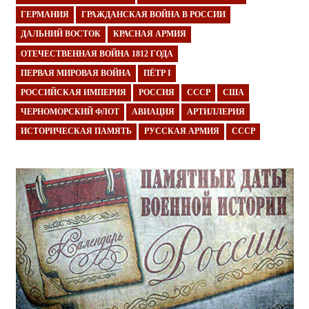
ГЕРМАНИЯ
ГРАЖДАНСКАЯ ВОЙНА В РОССИИ
ДАЛЬНИЙ ВОСТОК
КРАСНАЯ АРМИЯ
ОТЕЧЕСТВЕННАЯ ВОЙНА 1812 ГОДА
ПЕРВАЯ МИРОВАЯ ВОЙНА
ПЁТР I
РОССИЙСКАЯ ИМПЕРИЯ
РОССИЯ
СССР
США
ЧЕРНОМОРСКИЙ ФЛОТ
АВИАЦИЯ
АРТИЛЛЕРИЯ
ИСТОРИЧЕСКАЯ ПАМЯТЬ
РУССКАЯ АРМИЯ
СССР