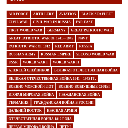
AIR FORCE
ARTILLERY
AVIATION
BLACK SEA FLEET
CIVIL WAR
CIVIL WAR IN RUSSIA
FAR EAST
FIRST WORLD WAR
GERMANY
GREAT PATRIOTIC WAR
GREAT PATRIOTIC WAR OF 1941—1945
NAVY
PATRIOTIC WAR OF 1812
RED ARMY
RUSSIA
RUSSIAN ARMY
RUSSIAN EMPIRE
SECOND WORLD WAR
USSR
WORLD WAR I
WORLD WAR II
АЛЕКСЕЙ ОЛЕЙНИКОВ
ВЕЛИКАЯ ОТЕЧЕСТВЕННАЯ ВОЙНА
ВЕЛИКАЯ ОТЕЧЕСТВЕННАЯ ВОЙНА 1941—1945 ГГ.
ВОЕННО-МОРСКОЙ ФЛОТ
ВОЕННО-ВОЗДУШНЫЕ СИЛЫ
ВТОРАЯ МИРОВАЯ ВОЙНА
ГРАЖДАНСКАЯ ВОЙНА
ГЕРМАНИЯ
ГРАЖДАНСКАЯ ВОЙНА В РОССИИ
ДАЛЬНИЙ ВОСТОК
КРАСНАЯ АРМИЯ
ОТЕЧЕСТВЕННАЯ ВОЙНА 1812 ГОДА
ПЕРВАЯ МИРОВАЯ ВОЙНА
ПЁТР I