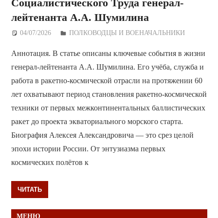
Социалистического Труда генерал-
лейтенанта А.А. Шумилина
04/07/2026
Дежурный по Редакции
ПОЛКОВОДЦЫ И ВОЕНАЧАЛЬНИКИ
Аннотация. В статье описаны ключевые события в жизни
генерал-лейтенанта А.А. Шумилина. Его учёба, служба и
работа в ракетно-космической отрасли на протяжении 60
лет охватывают период становления ракетно-космической
техники от первых межконтинентальных баллистических
ракет до проекта экваториального морского старта.
Биография Алексея Александровича — это срез целой
эпохи истории России. От энтузиазма первых
космических полётов к
ЧИТАТЬ
МЕНЮ