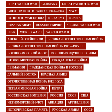
FIRST WORLD WAR
GERMANY
GREAT PATRIOTIC WAR
GREAT PATRIOTIC WAR OF 1941—1945
NAVY
PATRIOTIC WAR OF 1812
RED ARMY
RUSSIA
RUSSIAN ARMY
RUSSIAN EMPIRE
SECOND WORLD WAR
USSR
WORLD WAR I
WORLD WAR II
АЛЕКСЕЙ ОЛЕЙНИКОВ
ВЕЛИКАЯ ОТЕЧЕСТВЕННАЯ ВОЙНА
ВЕЛИКАЯ ОТЕЧЕСТВЕННАЯ ВОЙНА 1941—1945 ГГ.
ВОЕННО-МОРСКОЙ ФЛОТ
ВОЕННО-ВОЗДУШНЫЕ СИЛЫ
ВТОРАЯ МИРОВАЯ ВОЙНА
ГРАЖДАНСКАЯ ВОЙНА
ГЕРМАНИЯ
ГРАЖДАНСКАЯ ВОЙНА В РОССИИ
ДАЛЬНИЙ ВОСТОК
КРАСНАЯ АРМИЯ
ОТЕЧЕСТВЕННАЯ ВОЙНА 1812 ГОДА
ПЕРВАЯ МИРОВАЯ ВОЙНА
ПЁТР I
РОССИЙСКАЯ ИМПЕРИЯ
РОССИЯ
СССР
США
ЧЕРНОМОРСКИЙ ФЛОТ
АВИАЦИЯ
АРТИЛЛЕРИЯ
ИСТОРИЧЕСКАЯ ПАМЯТЬ
РУССКАЯ АРМИЯ
СССР