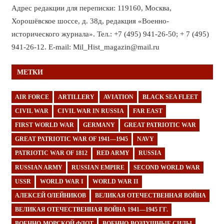
Адрес редакции для переписки: 119160, Москва,
Хорошёвское шоссе, д. 38д, редакция «Военно-
исторического журнала». Тел.: +7 (495) 941-26-50; + 7 (495)
941-26-12. E-mail: Mil_Hist_magazin@mail.ru
МЕТКИ
AIR FORCE
ARTILLERY
AVIATION
BLACK SEA FLEET
CIVIL WAR
CIVIL WAR IN RUSSIA
FAR EAST
FIRST WORLD WAR
GERMANY
GREAT PATRIOTIC WAR
GREAT PATRIOTIC WAR OF 1941—1945
NAVY
PATRIOTIC WAR OF 1812
RED ARMY
RUSSIA
RUSSIAN ARMY
RUSSIAN EMPIRE
SECOND WORLD WAR
USSR
WORLD WAR I
WORLD WAR II
АЛЕКСЕЙ ОЛЕЙНИКОВ
ВЕЛИКАЯ ОТЕЧЕСТВЕННАЯ ВОЙНА
ВЕЛИКАЯ ОТЕЧЕСТВЕННАЯ ВОЙНА 1941—1945 ГГ.
ВОЕННО-МОРСКОЙ ФЛОТ
ВОЕННО-ВОЗДУШНЫЕ СИЛЫ