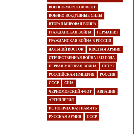
ВОЕННО-МОРСКОЙ ФЛОТ
ВОЕННО-ВОЗДУШНЫЕ СИЛЫ
ВТОРАЯ МИРОВАЯ ВОЙНА
ГРАЖДАНСКАЯ ВОЙНА
ГЕРМАНИЯ
ГРАЖДАНСКАЯ ВОЙНА В РОССИИ
ДАЛЬНИЙ ВОСТОК
КРАСНАЯ АРМИЯ
ОТЕЧЕСТВЕННАЯ ВОЙНА 1812 ГОДА
ПЕРВАЯ МИРОВАЯ ВОЙНА
ПЁТР I
РОССИЙСКАЯ ИМПЕРИЯ
РОССИЯ
СССР
США
ЧЕРНОМОРСКИЙ ФЛОТ
АВИАЦИЯ
АРТИЛЛЕРИЯ
ИСТОРИЧЕСКАЯ ПАМЯТЬ
РУССКАЯ АРМИЯ
СССР