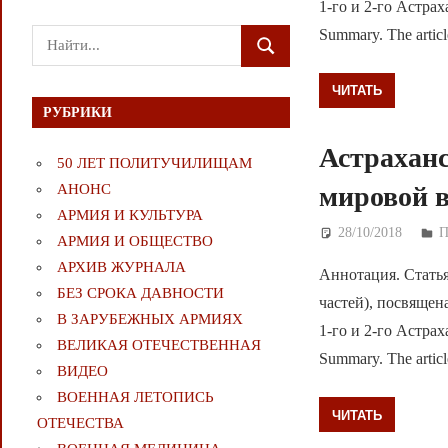
1-го и 2-го Астра
Summary. The article
Поиск
ПОИСК
для:
ЧИТАТЬ
РУБРИКИ
Астраханс
50 ЛЕТ ПОЛИТУЧИЛИЩАМ
мировой 
АНОНС
АРМИЯ И КУЛЬТУРА
28/10/2018
Д
П
АРМИЯ И ОБЩЕСТВО
АРХИВ ЖУРНАЛА
Аннотация. Статья
БЕЗ СРОКА ДАВНОСТИ
частей), посвящен
В ЗАРУБЕЖНЫХ АРМИЯХ
1-го и 2-го Астра
ВЕЛИКАЯ ОТЕЧЕСТВЕННАЯ
Summary. The article
ВИДЕО
ВОЕННАЯ ЛЕТОПИСЬ
ЧИТАТЬ
ОТЕЧЕСТВА