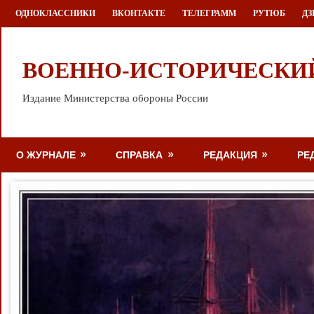
Перейти
ОДНОКЛАССНИКИ
ВКОНТАКТЕ
ТЕЛЕГРАММ
РУТЮБ
ДЗ
к
содержимому
ВОЕННО-ИСТОРИЧЕСКИ
Издание Министерства обороны России
О ЖУРНАЛЕ
СПРАВКА
РЕДАКЦИЯ
РЕ