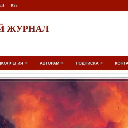
ЕН
RSS
Й ЖУРНАЛ
ДКОЛЛЕГИЯ
АВТОРАМ
ПОДПИСКА
КОНТ