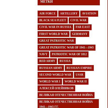
МЕТКИ
AIR FORCE
ARTILLERY
AVIATION
BLACK SEA FLEET
CIVIL WAR
CIVIL WAR IN RUSSIA
FAR EAST
FIRST WORLD WAR
GERMANY
GREAT PATRIOTIC WAR
GREAT PATRIOTIC WAR OF 1941—1945
NAVY
PATRIOTIC WAR OF 1812
RED ARMY
RUSSIA
RUSSIAN ARMY
RUSSIAN EMPIRE
SECOND WORLD WAR
USSR
WORLD WAR I
WORLD WAR II
АЛЕКСЕЙ ОЛЕЙНИКОВ
ВЕЛИКАЯ ОТЕЧЕСТВЕННАЯ ВОЙНА
ВЕЛИКАЯ ОТЕЧЕСТВЕННАЯ ВОЙНА
1941—1945 ГГ.