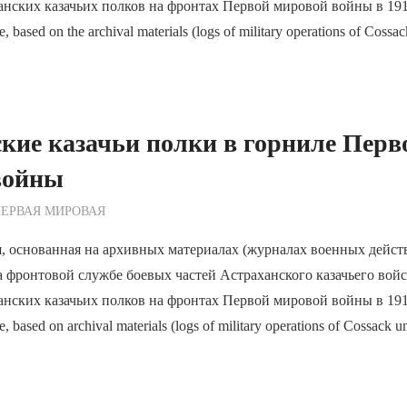
ханских казачьих полков на фронтах Первой мировой войны в 19
, based on the archival materials (logs of military operations of Cossack
кие казачьи полки в горниле Перв
войны
ежурный по Редакции
ЕРВАЯ МИРОВАЯ
, основанная на архивных материалах (журналах военных дейст
а фронтовой службе боевых частей Астраханского казачьего войс
ханских казачьих полков на фронтах Первой мировой войны в 19
, based on archival materials (logs of military operations of Cossack uni