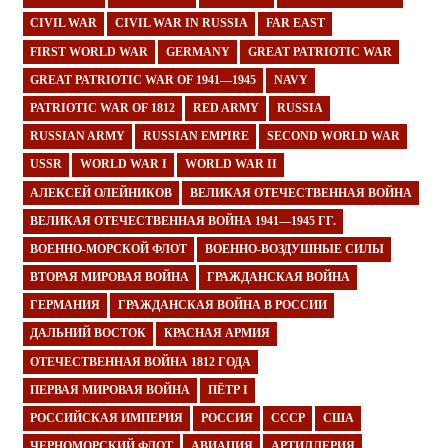
CIVIL WAR
CIVIL WAR IN RUSSIA
FAR EAST
FIRST WORLD WAR
GERMANY
GREAT PATRIOTIC WAR
GREAT PATRIOTIC WAR OF 1941—1945
NAVY
PATRIOTIC WAR OF 1812
RED ARMY
RUSSIA
RUSSIAN ARMY
RUSSIAN EMPIRE
SECOND WORLD WAR
USSR
WORLD WAR I
WORLD WAR II
АЛЕКСЕЙ ОЛЕЙНИКОВ
ВЕЛИКАЯ ОТЕЧЕСТВЕННАЯ ВОЙНА
ВЕЛИКАЯ ОТЕЧЕСТВЕННАЯ ВОЙНА 1941—1945 ГГ.
ВОЕННО-МОРСКОЙ ФЛОТ
ВОЕННО-ВОЗДУШНЫЕ СИЛЫ
ВТОРАЯ МИРОВАЯ ВОЙНА
ГРАЖДАНСКАЯ ВОЙНА
ГЕРМАНИЯ
ГРАЖДАНСКАЯ ВОЙНА В РОССИИ
ДАЛЬНИЙ ВОСТОК
КРАСНАЯ АРМИЯ
ОТЕЧЕСТВЕННАЯ ВОЙНА 1812 ГОДА
ПЕРВАЯ МИРОВАЯ ВОЙНА
ПЁТР I
РОССИЙСКАЯ ИМПЕРИЯ
РОССИЯ
СССР
США
ЧЕРНОМОРСКИЙ ФЛОТ
АВИАЦИЯ
АРТИЛЛЕРИЯ