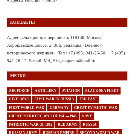
«Пресса России» – 39887.
КОНТАКТЫ
Адрес редакции для переписки: 119160, Москва,
Хорошёвское шоссе, д. 38д, редакция «Военно-
исторического журнала». Тел.: +7 (495) 941-26-50; + 7 (495)
941-26-12. E-mail: Mil_Hist_magazin@mail.ru
МЕТКИ
AIR FORCE
ARTILLERY
AVIATION
BLACK SEA FLEET
CIVIL WAR
CIVIL WAR IN RUSSIA
FAR EAST
FIRST WORLD WAR
GERMANY
GREAT PATRIOTIC WAR
GREAT PATRIOTIC WAR OF 1941—1945
NAVY
PATRIOTIC WAR OF 1812
RED ARMY
RUSSIA
RUSSIAN ARMY
RUSSIAN EMPIRE
SECOND WORLD WAR