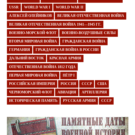
USSR
WORLD WAR I
WORLD WAR II
АЛЕКСЕЙ ОЛЕЙНИКОВ
ВЕЛИКАЯ ОТЕЧЕСТВЕННАЯ ВОЙНА
ВЕЛИКАЯ ОТЕЧЕСТВЕННАЯ ВОЙНА 1941—1945 ГГ.
ВОЕННО-МОРСКОЙ ФЛОТ
ВОЕННО-ВОЗДУШНЫЕ СИЛЫ
ВТОРАЯ МИРОВАЯ ВОЙНА
ГРАЖДАНСКАЯ ВОЙНА
ГЕРМАНИЯ
ГРАЖДАНСКАЯ ВОЙНА В РОССИИ
ДАЛЬНИЙ ВОСТОК
КРАСНАЯ АРМИЯ
ОТЕЧЕСТВЕННАЯ ВОЙНА 1812 ГОДА
ПЕРВАЯ МИРОВАЯ ВОЙНА
ПЁТР I
РОССИЙСКАЯ ИМПЕРИЯ
РОССИЯ
СССР
США
ЧЕРНОМОРСКИЙ ФЛОТ
АВИАЦИЯ
АРТИЛЛЕРИЯ
ИСТОРИЧЕСКАЯ ПАМЯТЬ
РУССКАЯ АРМИЯ
СССР