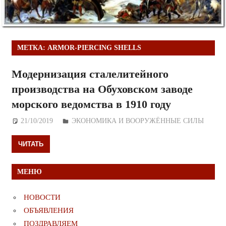
МЕТКА:
ARMOR-PIERCING SHELLS
Модернизация сталелитейного
производства на Обуховском заводе
морского ведомства в 1910 году
21/10/2019
Дежурный по Редакции
ЭКОНОМИКА И ВООРУЖЁННЫЕ СИЛЫ
ЧИТАТЬ
МЕНЮ
НОВОСТИ
ОБЪЯВЛЕНИЯ
ПОЗДРАВЛЯЕМ