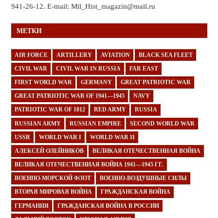
941-26-12. E-mail: Mil_Hist_magazin@mail.ru
МЕТКИ
AIR FORCE
ARTILLERY
AVIATION
BLACK SEA FLEET
CIVIL WAR
CIVIL WAR IN RUSSIA
FAR EAST
FIRST WORLD WAR
GERMANY
GREAT PATRIOTIC WAR
GREAT PATRIOTIC WAR OF 1941—1945
NAVY
PATRIOTIC WAR OF 1812
RED ARMY
RUSSIA
RUSSIAN ARMY
RUSSIAN EMPIRE
SECOND WORLD WAR
USSR
WORLD WAR I
WORLD WAR II
АЛЕКСЕЙ ОЛЕЙНИКОВ
ВЕЛИКАЯ ОТЕЧЕСТВЕННАЯ ВОЙНА
ВЕЛИКАЯ ОТЕЧЕСТВЕННАЯ ВОЙНА 1941—1945 ГГ.
ВОЕННО-МОРСКОЙ ФЛОТ
ВОЕННО-ВОЗДУШНЫЕ СИЛЫ
ВТОРАЯ МИРОВАЯ ВОЙНА
ГРАЖДАНСКАЯ ВОЙНА
ГЕРМАНИЯ
ГРАЖДАНСКАЯ ВОЙНА В РОССИИ