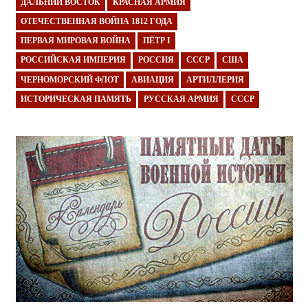
ДАЛЬНИЙ ВОСТОК
КРАСНАЯ АРМИЯ
ОТЕЧЕСТВЕННАЯ ВОЙНА 1812 ГОДА
ПЕРВАЯ МИРОВАЯ ВОЙНА
ПЁТР I
РОССИЙСКАЯ ИМПЕРИЯ
РОССИЯ
СССР
США
ЧЕРНОМОРСКИЙ ФЛОТ
АВИАЦИЯ
АРТИЛЛЕРИЯ
ИСТОРИЧЕСКАЯ ПАМЯТЬ
РУССКАЯ АРМИЯ
СССР