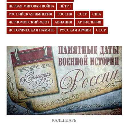
ПЕРВАЯ МИРОВАЯ ВОЙНА
ПЁТР I
РОССИЙСКАЯ ИМПЕРИЯ
РОССИЯ
СССР
США
ЧЕРНОМОРСКИЙ ФЛОТ
АВИАЦИЯ
АРТИЛЛЕРИЯ
ИСТОРИЧЕСКАЯ ПАМЯТЬ
РУССКАЯ АРМИЯ
СССР
КАЛЕНДАРЬ