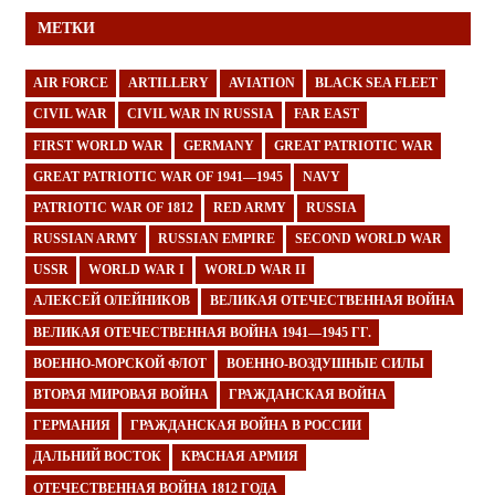
МЕТКИ
AIR FORCE
ARTILLERY
AVIATION
BLACK SEA FLEET
CIVIL WAR
CIVIL WAR IN RUSSIA
FAR EAST
FIRST WORLD WAR
GERMANY
GREAT PATRIOTIC WAR
GREAT PATRIOTIC WAR OF 1941—1945
NAVY
PATRIOTIC WAR OF 1812
RED ARMY
RUSSIA
RUSSIAN ARMY
RUSSIAN EMPIRE
SECOND WORLD WAR
USSR
WORLD WAR I
WORLD WAR II
АЛЕКСЕЙ ОЛЕЙНИКОВ
ВЕЛИКАЯ ОТЕЧЕСТВЕННАЯ ВОЙНА
ВЕЛИКАЯ ОТЕЧЕСТВЕННАЯ ВОЙНА 1941—1945 ГГ.
ВОЕННО-МОРСКОЙ ФЛОТ
ВОЕННО-ВОЗДУШНЫЕ СИЛЫ
ВТОРАЯ МИРОВАЯ ВОЙНА
ГРАЖДАНСКАЯ ВОЙНА
ГЕРМАНИЯ
ГРАЖДАНСКАЯ ВОЙНА В РОССИИ
ДАЛЬНИЙ ВОСТОК
КРАСНАЯ АРМИЯ
ОТЕЧЕСТВЕННАЯ ВОЙНА 1812 ГОДА