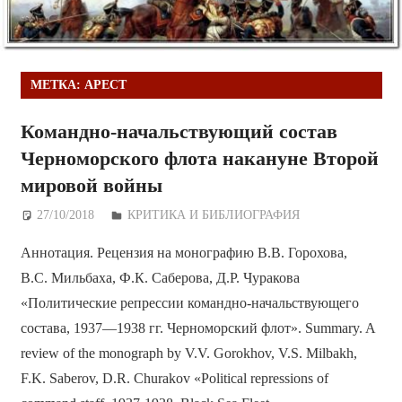
МЕТКА:
АРЕСТ
Командно-начальствующий состав
Черноморского флота накануне Второй
мировой войны
27/10/2018
Дежурный по Редакции
КРИТИКА И БИБЛИОГРАФИЯ
Аннотация. Рецензия на монографию В.В. Горохова,
В.С. Мильбаха, Ф.К. Саберова, Д.Р. Чуракова
«Политические репрессии командно-начальствующего
состава, 1937—1938 гг. Черноморский флот». Summary. A
review of the monograph by V.V. Gorokhov, V.S. Milbakh,
F.K. Saberov, D.R. Churakov «Political repressions of