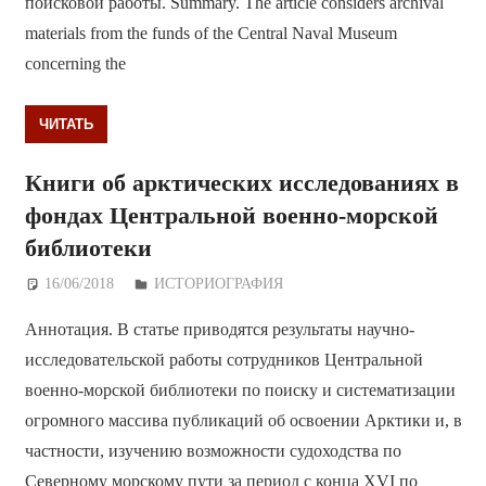
поисковой работы. Summary. The article considers archival
materials from the funds of the Central Naval Museum
concerning the
ЧИТАТЬ
Книги об арктических исследованиях в
фондах Центральной военно-морской
библиотеки
16/06/2018
Дежурный по Редакции
ИСТОРИОГРАФИЯ
Аннотация. В статье приводятся результаты научно-
исследовательской работы сотрудников Центральной
военно-морской библиотеки по поиску и систематизации
огромного массива публикаций об освоении Арктики и, в
частности, изучению возможности судоходства по
Северному морскому пути за период с конца XVI по