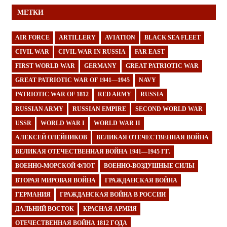
МЕТКИ
AIR FORCE
ARTILLERY
AVIATION
BLACK SEA FLEET
CIVIL WAR
CIVIL WAR IN RUSSIA
FAR EAST
FIRST WORLD WAR
GERMANY
GREAT PATRIOTIC WAR
GREAT PATRIOTIC WAR OF 1941—1945
NAVY
PATRIOTIC WAR OF 1812
RED ARMY
RUSSIA
RUSSIAN ARMY
RUSSIAN EMPIRE
SECOND WORLD WAR
USSR
WORLD WAR I
WORLD WAR II
АЛЕКСЕЙ ОЛЕЙНИКОВ
ВЕЛИКАЯ ОТЕЧЕСТВЕННАЯ ВОЙНА
ВЕЛИКАЯ ОТЕЧЕСТВЕННАЯ ВОЙНА 1941—1945 ГГ.
ВОЕННО-МОРСКОЙ ФЛОТ
ВОЕННО-ВОЗДУШНЫЕ СИЛЫ
ВТОРАЯ МИРОВАЯ ВОЙНА
ГРАЖДАНСКАЯ ВОЙНА
ГЕРМАНИЯ
ГРАЖДАНСКАЯ ВОЙНА В РОССИИ
ДАЛЬНИЙ ВОСТОК
КРАСНАЯ АРМИЯ
ОТЕЧЕСТВЕННАЯ ВОЙНА 1812 ГОДА