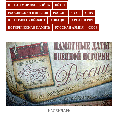
ПЕРВАЯ МИРОВАЯ ВОЙНА
ПЁТР I
РОССИЙСКАЯ ИМПЕРИЯ
РОССИЯ
СССР
США
ЧЕРНОМОРСКИЙ ФЛОТ
АВИАЦИЯ
АРТИЛЛЕРИЯ
ИСТОРИЧЕСКАЯ ПАМЯТЬ
РУССКАЯ АРМИЯ
СССР
КАЛЕНДАРЬ