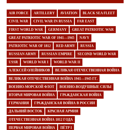
AIR FORCE
ARTILLERY
AVIATION
BLACK SEA FLEET
CIVIL WAR
CIVIL WAR IN RUSSIA
FAR EAST
FIRST WORLD WAR
GERMANY
GREAT PATRIOTIC WAR
GREAT PATRIOTIC WAR OF 1941—1945
NAVY
PATRIOTIC WAR OF 1812
RED ARMY
RUSSIA
RUSSIAN ARMY
RUSSIAN EMPIRE
SECOND WORLD WAR
USSR
WORLD WAR I
WORLD WAR II
АЛЕКСЕЙ ОЛЕЙНИКОВ
ВЕЛИКАЯ ОТЕЧЕСТВЕННАЯ ВОЙНА
ВЕЛИКАЯ ОТЕЧЕСТВЕННАЯ ВОЙНА 1941—1945 ГГ.
ВОЕННО-МОРСКОЙ ФЛОТ
ВОЕННО-ВОЗДУШНЫЕ СИЛЫ
ВТОРАЯ МИРОВАЯ ВОЙНА
ГРАЖДАНСКАЯ ВОЙНА
ГЕРМАНИЯ
ГРАЖДАНСКАЯ ВОЙНА В РОССИИ
ДАЛЬНИЙ ВОСТОК
КРАСНАЯ АРМИЯ
ОТЕЧЕСТВЕННАЯ ВОЙНА 1812 ГОДА
ПЕРВАЯ МИРОВАЯ ВОЙНА
ПЁТР I