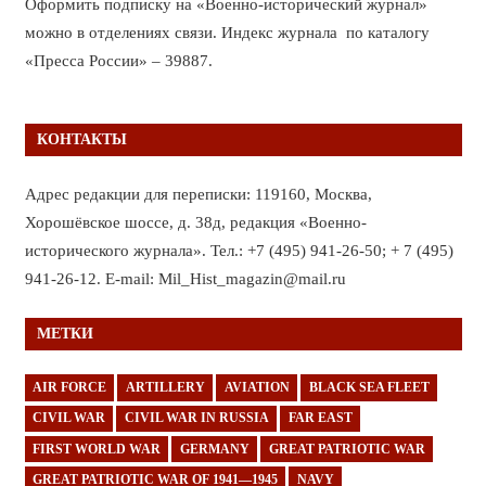
Оформить подписку на «Военно-исторический журнал»
можно в отделениях связи. Индекс журнала по каталогу
«Пресса России» – 39887.
КОНТАКТЫ
Адрес редакции для переписки: 119160, Москва,
Хорошёвское шоссе, д. 38д, редакция «Военно-
исторического журнала». Тел.: +7 (495) 941-26-50; + 7 (495)
941-26-12. E-mail: Mil_Hist_magazin@mail.ru
МЕТКИ
AIR FORCE
ARTILLERY
AVIATION
BLACK SEA FLEET
CIVIL WAR
CIVIL WAR IN RUSSIA
FAR EAST
FIRST WORLD WAR
GERMANY
GREAT PATRIOTIC WAR
GREAT PATRIOTIC WAR OF 1941—1945
NAVY