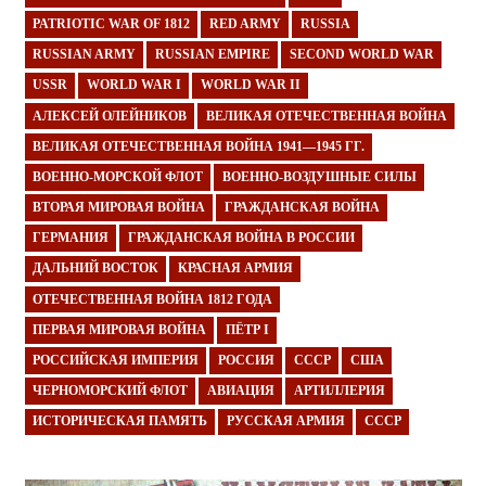
PATRIOTIC WAR OF 1812
RED ARMY
RUSSIA
RUSSIAN ARMY
RUSSIAN EMPIRE
SECOND WORLD WAR
USSR
WORLD WAR I
WORLD WAR II
АЛЕКСЕЙ ОЛЕЙНИКОВ
ВЕЛИКАЯ ОТЕЧЕСТВЕННАЯ ВОЙНА
ВЕЛИКАЯ ОТЕЧЕСТВЕННАЯ ВОЙНА 1941—1945 ГГ.
ВОЕННО-МОРСКОЙ ФЛОТ
ВОЕННО-ВОЗДУШНЫЕ СИЛЫ
ВТОРАЯ МИРОВАЯ ВОЙНА
ГРАЖДАНСКАЯ ВОЙНА
ГЕРМАНИЯ
ГРАЖДАНСКАЯ ВОЙНА В РОССИИ
ДАЛЬНИЙ ВОСТОК
КРАСНАЯ АРМИЯ
ОТЕЧЕСТВЕННАЯ ВОЙНА 1812 ГОДА
ПЕРВАЯ МИРОВАЯ ВОЙНА
ПЁТР I
РОССИЙСКАЯ ИМПЕРИЯ
РОССИЯ
СССР
США
ЧЕРНОМОРСКИЙ ФЛОТ
АВИАЦИЯ
АРТИЛЛЕРИЯ
ИСТОРИЧЕСКАЯ ПАМЯТЬ
РУССКАЯ АРМИЯ
СССР