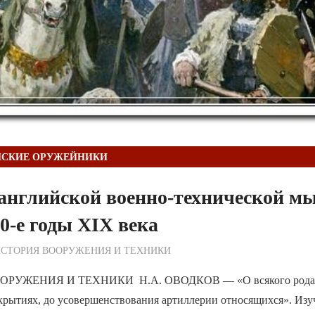
ЙСКИЕ ОРУЖЕЙНИКИ
английской военно-технической мы
60-е годы XIX века
ежурный по Редакции
СТОРИЯ ВООРУЖЕНИЯ И ТЕХНИКИ
РУЖЕНИЯ И ТЕХНИКИ Н.А. ОВОДКОВ — «О всякого рода п
крытиях, до усовершенствования артиллерии относящихся». Изу