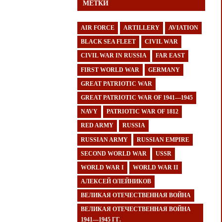
МЕТКИ
AIR FORCE
ARTILLERY
AVIATION
BLACK SEA FLEET
CIVIL WAR
CIVIL WAR IN RUSSIA
FAR EAST
FIRST WORLD WAR
GERMANY
GREAT PATRIOTIC WAR
GREAT PATRIOTIC WAR OF 1941—1945
NAVY
PATRIOTIC WAR OF 1812
RED ARMY
RUSSIA
RUSSIAN ARMY
RUSSIAN EMPIRE
SECOND WORLD WAR
USSR
WORLD WAR I
WORLD WAR II
АЛЕКСЕЙ ОЛЕЙНИКОВ
ВЕЛИКАЯ ОТЕЧЕСТВЕННАЯ ВОЙНА
ВЕЛИКАЯ ОТЕЧЕСТВЕННАЯ ВОЙНА
1941—1945 ГГ.