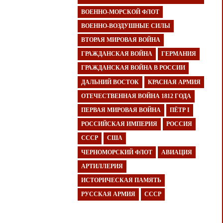
ВОЕННО-МОРСКОЙ ФЛОТ
ВОЕННО-ВОЗДУШНЫЕ СИЛЫ
ВТОРАЯ МИРОВАЯ ВОЙНА
ГРАЖДАНСКАЯ ВОЙНА
ГЕРМАНИЯ
ГРАЖДАНСКАЯ ВОЙНА В РОССИИ
ДАЛЬНИЙ ВОСТОК
КРАСНАЯ АРМИЯ
ОТЕЧЕСТВЕННАЯ ВОЙНА 1812 ГОДА
ПЕРВАЯ МИРОВАЯ ВОЙНА
ПЁТР I
РОССИЙСКАЯ ИМПЕРИЯ
РОССИЯ
СССР
США
ЧЕРНОМОРСКИЙ ФЛОТ
АВИАЦИЯ
АРТИЛЛЕРИЯ
ИСТОРИЧЕСКАЯ ПАМЯТЬ
РУССКАЯ АРМИЯ
СССР