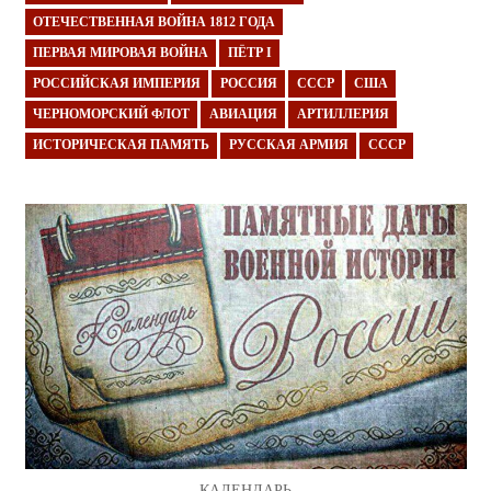
ОТЕЧЕСТВЕННАЯ ВОЙНА 1812 ГОДА
ПЕРВАЯ МИРОВАЯ ВОЙНА
ПЁТР I
РОССИЙСКАЯ ИМПЕРИЯ
РОССИЯ
СССР
США
ЧЕРНОМОРСКИЙ ФЛОТ
АВИАЦИЯ
АРТИЛЛЕРИЯ
ИСТОРИЧЕСКАЯ ПАМЯТЬ
РУССКАЯ АРМИЯ
СССР
КАЛЕНДАРЬ