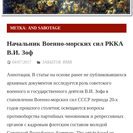
МЕТКА:
AND SABOTAGE
Начальник Военно-морских сил РККА
В.И. Зоф
04/07/2017
Дежурный по Редакции
ЗАБЫТОЕ ИМЯ
Аннотация. В статье на основе ранее не публиковавшихся
архивных документов исследуется роль советского
военного и государственного деятеля В.И. Зофа в
становлении Военно-морских сил СССР периода 20-х
годов прошлого столетия; освещаются вопросы
противоборства партийных чиновников и репрессивных
органов с кадровым флотским составом молодой
Советской Республики. Summary. The article based on