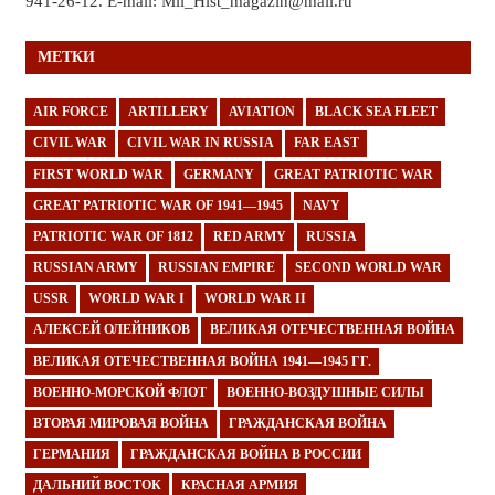
941-26-12. E-mail: Mil_Hist_magazin@mail.ru
МЕТКИ
AIR FORCE
ARTILLERY
AVIATION
BLACK SEA FLEET
CIVIL WAR
CIVIL WAR IN RUSSIA
FAR EAST
FIRST WORLD WAR
GERMANY
GREAT PATRIOTIC WAR
GREAT PATRIOTIC WAR OF 1941—1945
NAVY
PATRIOTIC WAR OF 1812
RED ARMY
RUSSIA
RUSSIAN ARMY
RUSSIAN EMPIRE
SECOND WORLD WAR
USSR
WORLD WAR I
WORLD WAR II
АЛЕКСЕЙ ОЛЕЙНИКОВ
ВЕЛИКАЯ ОТЕЧЕСТВЕННАЯ ВОЙНА
ВЕЛИКАЯ ОТЕЧЕСТВЕННАЯ ВОЙНА 1941—1945 ГГ.
ВОЕННО-МОРСКОЙ ФЛОТ
ВОЕННО-ВОЗДУШНЫЕ СИЛЫ
ВТОРАЯ МИРОВАЯ ВОЙНА
ГРАЖДАНСКАЯ ВОЙНА
ГЕРМАНИЯ
ГРАЖДАНСКАЯ ВОЙНА В РОССИИ
ДАЛЬНИЙ ВОСТОК
КРАСНАЯ АРМИЯ