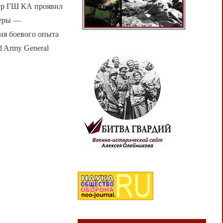
 ГШ КА проявил
церы —
ия боевого опыта
 Army General