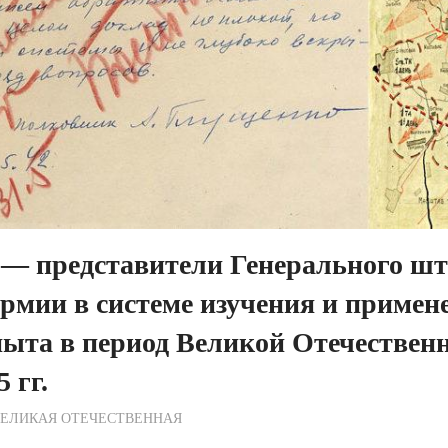
— представители Генерального шт
рмии в системе изучения и примен
пыта в период Великой Отечествен
 гг.
ежурный по Редакции
ВЕЛИКАЯ ОТЕЧЕСТВЕННАЯ