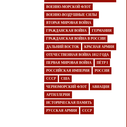
ВОЕННО-МОРСКОЙ ФЛОТ
ВОЕННО-ВОЗДУШНЫЕ СИЛЫ
ВТОРАЯ МИРОВАЯ ВОЙНА
ГРАЖДАНСКАЯ ВОЙНА
ГЕРМАНИЯ
ГРАЖДАНСКАЯ ВОЙНА В РОССИИ
ДАЛЬНИЙ ВОСТОК
КРАСНАЯ АРМИЯ
ОТЕЧЕСТВЕННАЯ ВОЙНА 1812 ГОДА
ПЕРВАЯ МИРОВАЯ ВОЙНА
ПЁТР I
РОССИЙСКАЯ ИМПЕРИЯ
РОССИЯ
СССР
США
ЧЕРНОМОРСКИЙ ФЛОТ
АВИАЦИЯ
АРТИЛЛЕРИЯ
ИСТОРИЧЕСКАЯ ПАМЯТЬ
РУССКАЯ АРМИЯ
СССР