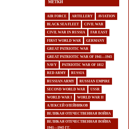
МЕТКИ
AIR FORCE
ARTILLERY
AVIATION
BLACK SEA FLEET
CIVIL WAR
CIVIL WAR IN RUSSIA
FAR EAST
FIRST WORLD WAR
GERMANY
GREAT PATRIOTIC WAR
GREAT PATRIOTIC WAR OF 1941—1945
NAVY
PATRIOTIC WAR OF 1812
RED ARMY
RUSSIA
RUSSIAN ARMY
RUSSIAN EMPIRE
SECOND WORLD WAR
USSR
WORLD WAR I
WORLD WAR II
АЛЕКСЕЙ ОЛЕЙНИКОВ
ВЕЛИКАЯ ОТЕЧЕСТВЕННАЯ ВОЙНА
ВЕЛИКАЯ ОТЕЧЕСТВЕННАЯ ВОЙНА
1941—1945 ГГ.