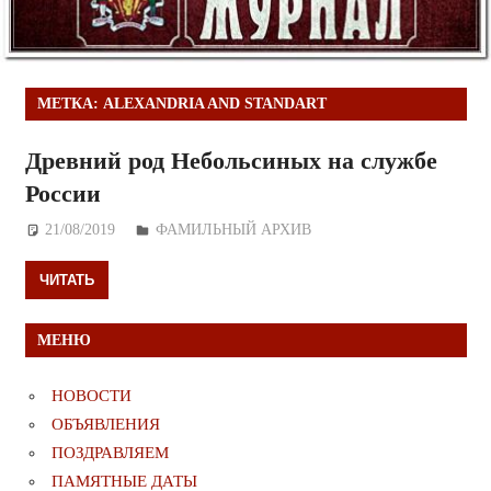
МЕТКА:
ALEXANDRIA AND STANDART
Древний род Небольсиных на службе
России
21/08/2019
Дежурный по Редакции
ФАМИЛЬНЫЙ АРХИВ
ЧИТАТЬ
МЕНЮ
НОВОСТИ
ОБЪЯВЛЕНИЯ
ПОЗДРАВЛЯЕМ
ПАМЯТНЫЕ ДАТЫ