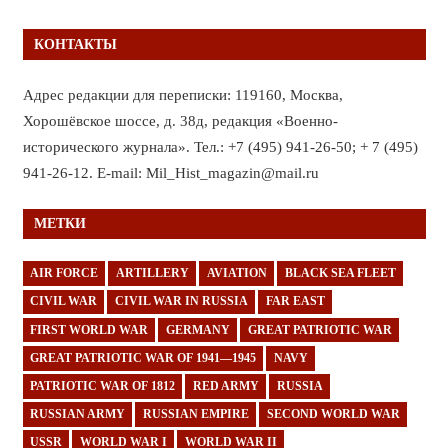
КОНТАКТЫ
Адрес редакции для переписки: 119160, Москва,
Хорошёвское шоссе, д. 38д, редакция «Военно-
исторического журнала». Тел.: +7 (495) 941-26-50; + 7 (495)
941-26-12. E-mail: Mil_Hist_magazin@mail.ru
МЕТКИ
AIR FORCE
ARTILLERY
AVIATION
BLACK SEA FLEET
CIVIL WAR
CIVIL WAR IN RUSSIA
FAR EAST
FIRST WORLD WAR
GERMANY
GREAT PATRIOTIC WAR
GREAT PATRIOTIC WAR OF 1941—1945
NAVY
PATRIOTIC WAR OF 1812
RED ARMY
RUSSIA
RUSSIAN ARMY
RUSSIAN EMPIRE
SECOND WORLD WAR
USSR
WORLD WAR I
WORLD WAR II