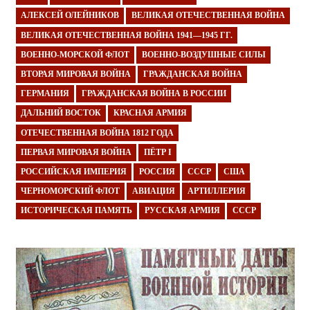
АЛЕКСЕЙ ОЛЕЙНИКОВ
ВЕЛИКАЯ ОТЕЧЕСТВЕННАЯ ВОЙНА
ВЕЛИКАЯ ОТЕЧЕСТВЕННАЯ ВОЙНА 1941—1945 ГГ.
ВОЕННО-МОРСКОЙ ФЛОТ
ВОЕННО-ВОЗДУШНЫЕ СИЛЫ
ВТОРАЯ МИРОВАЯ ВОЙНА
ГРАЖДАНСКАЯ ВОЙНА
ГЕРМАНИЯ
ГРАЖДАНСКАЯ ВОЙНА В РОССИИ
ДАЛЬНИЙ ВОСТОК
КРАСНАЯ АРМИЯ
ОТЕЧЕСТВЕННАЯ ВОЙНА 1812 ГОДА
ПЕРВАЯ МИРОВАЯ ВОЙНА
ПЁТР I
РОССИЙСКАЯ ИМПЕРИЯ
РОССИЯ
СССР
США
ЧЕРНОМОРСКИЙ ФЛОТ
АВИАЦИЯ
АРТИЛЛЕРИЯ
ИСТОРИЧЕСКАЯ ПАМЯТЬ
РУССКАЯ АРМИЯ
СССР