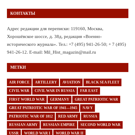
КОНТАКТЫ
Адрес редакции для переписки: 119160, Москва,
Хорошёвское шоссе, д. 38д, редакция «Военно-
исторического журнала». Тел.: +7 (495) 941-26-50; + 7 (495)
941-26-12. E-mail: Mil_Hist_magazin@mail.ru
МЕТКИ
AIR FORCE
ARTILLERY
AVIATION
BLACK SEA FLEET
CIVIL WAR
CIVIL WAR IN RUSSIA
FAR EAST
FIRST WORLD WAR
GERMANY
GREAT PATRIOTIC WAR
GREAT PATRIOTIC WAR OF 1941—1945
NAVY
PATRIOTIC WAR OF 1812
RED ARMY
RUSSIA
RUSSIAN ARMY
RUSSIAN EMPIRE
SECOND WORLD WAR
USSR
WORLD WAR I
WORLD WAR II