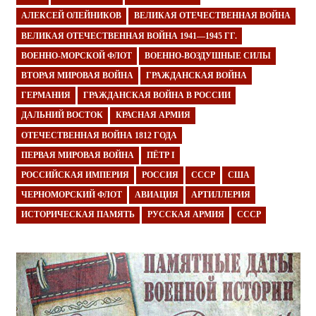
АЛЕКСЕЙ ОЛЕЙНИКОВ
ВЕЛИКАЯ ОТЕЧЕСТВЕННАЯ ВОЙНА
ВЕЛИКАЯ ОТЕЧЕСТВЕННАЯ ВОЙНА 1941—1945 ГГ.
ВОЕННО-МОРСКОЙ ФЛОТ
ВОЕННО-ВОЗДУШНЫЕ СИЛЫ
ВТОРАЯ МИРОВАЯ ВОЙНА
ГРАЖДАНСКАЯ ВОЙНА
ГЕРМАНИЯ
ГРАЖДАНСКАЯ ВОЙНА В РОССИИ
ДАЛЬНИЙ ВОСТОК
КРАСНАЯ АРМИЯ
ОТЕЧЕСТВЕННАЯ ВОЙНА 1812 ГОДА
ПЕРВАЯ МИРОВАЯ ВОЙНА
ПЁТР I
РОССИЙСКАЯ ИМПЕРИЯ
РОССИЯ
СССР
США
ЧЕРНОМОРСКИЙ ФЛОТ
АВИАЦИЯ
АРТИЛЛЕРИЯ
ИСТОРИЧЕСКАЯ ПАМЯТЬ
РУССКАЯ АРМИЯ
СССР