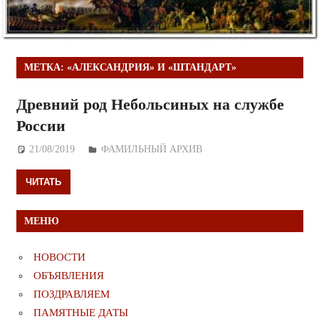
МЕТКА:
«АЛЕКСАНДРИЯ» И «ШТАНДАРТ»
Древний род Небольсиных на службе
России
21/08/2019
Дежурный по Редакции
ФАМИЛЬНЫЙ АРХИВ
ЧИТАТЬ
МЕНЮ
НОВОСТИ
ОБЪЯВЛЕНИЯ
ПОЗДРАВЛЯЕМ
ПАМЯТНЫЕ ДАТЫ